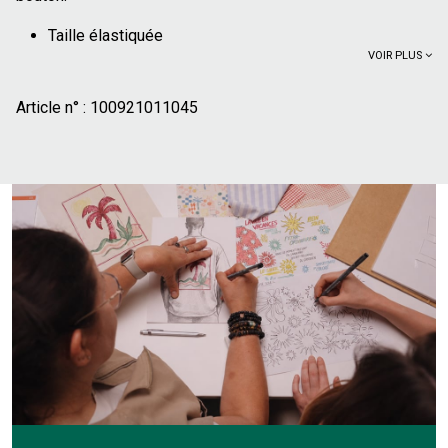
Taille élastiquée
VOIR PLUS
Bouton de fermuture
Motif fantaisie à carreaux
Article n° :
100% coton issu de l'agriculture biologique
100921011045
cultivé
sans produits chimiques de synthèse (pesticides,
insecticides, engrais). Plus de 70% des cultures de
coton issu de l'agriculture biologique n'utilisent pas
d'irrigation artificielle et se contentent de l'eau de pluie