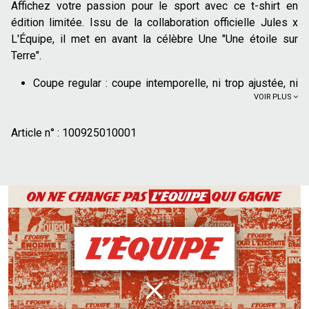
Affichez votre passion pour le sport avec ce t-shirt en
édition limitée. Issu de la collaboration officielle Jules x
L'Équipe, il met en avant la célèbre Une "Une étoile sur
Terre".
Coupe regular :
coupe intemporelle, ni trop ajustée, ni
VOIR PLUS
trop large
Pièce officielle de la collaboration Jules x L'Équipe
Article n° :
Col rond et manches courtes
100925010001
Grand imprimé devant
Référence à la Une "Une étoile sur Terre"
Patch gomme rouge bas de corps
100% coton issu de l'agriculture biologique
cultivé
sans produits chimiques de synthèse (pesticides,
insecticides, engrais). Plus de 70% des cultures de
coton issu de l'agriculture biologique n'utilisent pas
d'irrigation artificielle et se contentent de l'eau de pluie
Pour un look décontracté et efficace, associez ce t-shirt