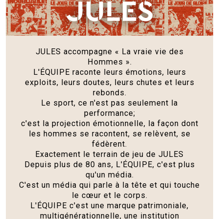
graphique avec un jean brut à la coupe droite, comme le
porte le mannequin. Complétez la tenue avec une paire de
baskets basses unies pour une silhouette moderne et
facile à vivre. C'est l'ensemble parfait pour un style casual
au quotidien, qui met en valeur le design du t-shirt.
JULES accompagne « La vraie vie des
Hommes ».
Le mannequin mesure 1m86 et porte une taille L.
L'ÉQUIPE raconte leurs émotions, leurs
exploits, leurs doutes, leurs chutes et leurs
rebonds.
Le sport, ce n'est pas seulement la
performance;
c'est la projection émotionnelle, la façon dont
les hommes se racontent, se relèvent, se
fédèrent.
Exactement le terrain de jeu de JULES
Depuis plus de 80 ans, L'ÉQUIPE, c'est plus
qu'un média.
C'est un média qui parle à la tête et qui touche
le cœur et le corps.
L'ÉQUIPE c'est une marque patrimoniale,
multigénérationnelle, une institution