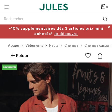
0
Rechercher
✕
-10% supplémentaires dès 3 articles prix mini
achetés*
Je découvre
Accueil
Vêtements
Hauts
Chemise
Chemise casual
Retour