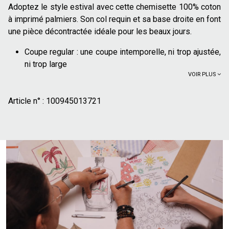
Adoptez le style estival avec cette chemisette 100% coton
à imprimé palmiers. Son col requin et sa base droite en font
une pièce décontractée idéale pour les beaux jours.
Coupe regular : une coupe intemporelle, ni trop ajustée,
ni trop large
VOIR PLUS
Col requin : un col ouvert
Manches courtes
Article n° :
Motif fantaisie : un imprimé palmiers pour une touche
100945013721
d'originalité
100% coton : Le coton offre un confort, doux et
agréable au quotidien
Pour un look estival sans effort, associez cette chemisette
à un chino clair ou un short en toile. Portez-la fermée pour
une allure plus habillée, ou ouverte sur un t-shirt uni pour un
style décontracté. Des espadrilles ou des baskets en toile
viendront parfaire cette tenue idéale pour les vacances ou
les sorties estivales.