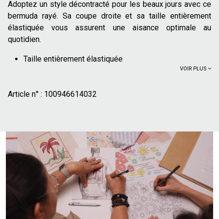
Adoptez un style décontracté pour les beaux jours avec ce
bermuda rayé. Sa coupe droite et sa taille entièrement
élastiquée vous assurent une aisance optimale au
quotidien.
Taille entièrement élastiquée
VOIR PLUS
2 poches à l'avant
1 poche plaquée à l'arrière
Article n° :
Motif à rayures pour un style estival
100946614032
À porter en total look avec la chemise 1009457
Pour un style estival et sans effort, mariez ce short à
rayures avec un t-shirt uni simple ou une chemise en lin
pour une touche plus élégante. Aux pieds, une paire de
baskets en toile ou des espadrilles complèteront
parfaitement cette tenue décontractée, idéale pour une
promenade en ville ou une journée à la plage.
Le mannequin mesure 1m86 et porte du 40.