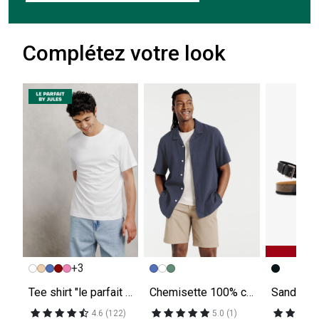
Complétez votre look
+3
Tee shirt "le parfait by JULES"
Chemisette 100% coton seersucker unie
4.6 (122)
5.0 (1)