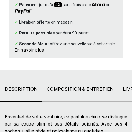
✓
Paiement jusqu'à
4X
sans frais avec
ou
✓
Livraison
offerte
en magasin
✓
Retours possibles
pendant 90 jours*
✓
Seconde Main
: offrez une nouvelle vie à cet article.
En savoir plus
DESCRIPTION
COMPOSITION & ENTRETIEN
LIV
Essentiel de votre vestiaire, ce pantalon chino se distingue
par sa coupe slim et ses détails soignés. Avec ses 4
poches, il allie style et polyvalence au quotidien.