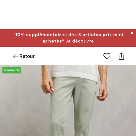
✕
-10% supplémentaires dès 3 articles prix mini
achetés*
Je découvre
Retour