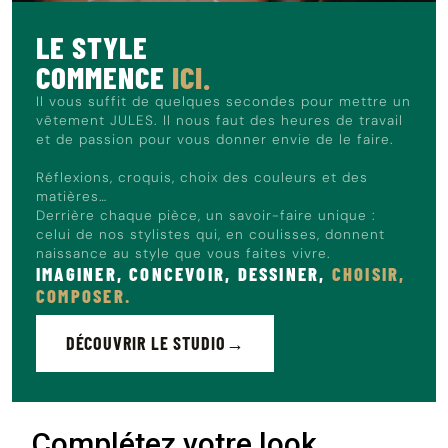
touche plus workwear.
LE STYLE
Le mannequin mesure 1m86 et porte du 40.
COMMENCE
ICI.
Il vous suffit de quelques secondes pour mettre un
vêtement JULES. Il nous faut des heures de travail
et de passion pour vous donner envie de le faire.
Réflexions, croquis, choix des couleurs et des
matières…
Derrière chaque pièce, un savoir-faire unique :
celui de nos stylistes qui, en coulisses, donnent
naissance au style que vous faites vivre.
IMAGINER, CONCEVOIR, DESSINER,
CHOISIR,
COMPOSER.
DÉCOUVRIR LE STUDIO
Complétez votre look