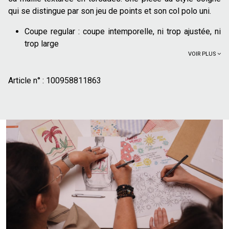
qui se distingue par son jeu de points et son col polo uni.
Coupe regular : coupe intemporelle, ni trop ajustée, ni
trop large
VOIR PLUS
Col polo avec une patte de boutonnage
Manches courtes
Article n° :
Bords côtes aux manches, bas de corps et col
100958811863
Jeu de points torsadés
Pour un look estival à la fois décontracté et élégant,
associez ce polo en maille avec un short chino et une paire
de mocassins. La texture travaillée du polo apporte une
touche de sophistication qui rehausse l'ensemble. C'est la
tenue parfaite pour une balade en bord de mer, un verre en
terrasse ou un week-end ensoleillé.
Le mannequin mesure 1m86 et porte du L.