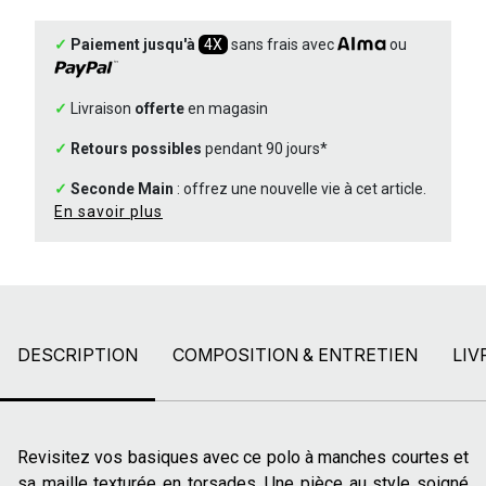
✓
Paiement jusqu'à
4X
sans frais avec
ou
✓
Livraison
offerte
en magasin
✓
Retours possibles
pendant 90 jours*
✓
Seconde Main
: offrez une nouvelle vie à cet article.
En savoir plus
DESCRIPTION
COMPOSITION & ENTRETIEN
LIV
Revisitez vos basiques avec ce polo à manches courtes et
sa maille texturée en torsades. Une pièce au style soigné