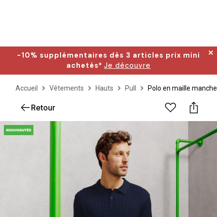
✕
-10% supplémentaires dès 3 articles prix mini
achetés*
Je découvre
Accueil
Vêtements
Hauts
Pull
Polo en maille manche
Retour