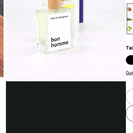
se
Tai
Gui