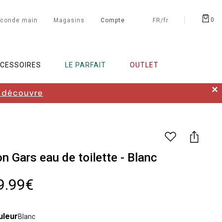
0
conde main
Magasins
Compte
FR/fr
CESSOIRES
LE PARFAIT
OUTLET
✕
 découvre
n Gars eau de toilette - Blanc
9.99€
uleur
Blanc