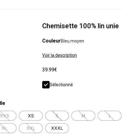
Chemisette 100% lin unie
Couleur
Bleu moyen
Voir la description
39.99€
Sélectionné
lle
XXS
XS
S
M
L
XL
XXL
XXXL