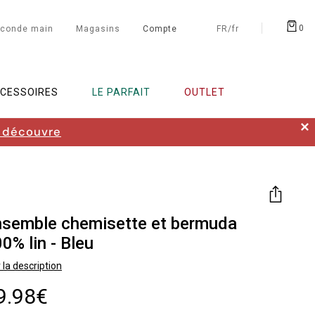
0
conde main
Magasins
Compte
FR/fr
CESSOIRES
LE PARFAIT
OUTLET
✕
 découvre
nsemble chemisette et bermuda
0% lin - Bleu
 la description
9.98€