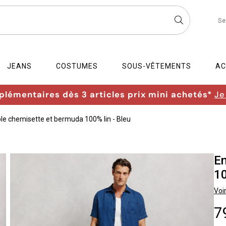
Se
JEANS
COSTUMES
SOUS-VÊTEMENTS
AC
lémentaires dès 3 articles prix mini achetés*
Je
e chemisette et bermuda 100% lin - Bleu
E
10
Voir
7