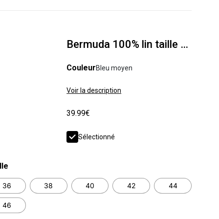
Bermuda 100% lin taille élastiquée
Couleur
Bleu moyen
Voir la description
39.99€
Sélectionné
lle
36
38
40
42
44
46