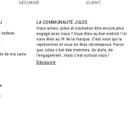
SÉCURISÉ
CLIENT
U
LA COMMUNAUTÉ JULES
Vous aimez Jules et souhaitez être encore plus
e cadeau
engagé avec nous ? Vous êtes au bon endroit ! Ici
vous êtes au 💚 de la marque. C’est vous qui la
e
représentez et vous en êtes récompensé. Parce
que Jules c’est des Hommes, du style, de
lde de ma carte
l’engagement ; mais c’est surtout vous !
Découvrir
de
s