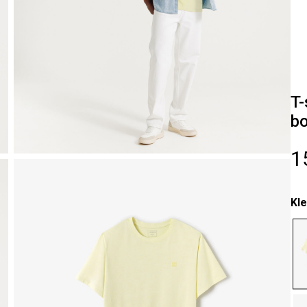
T-
bo
1
Kle
se