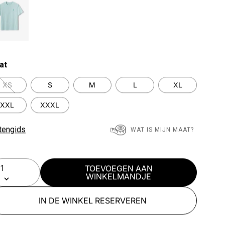
at
XS
S
M
L
XL
XXL
XXXL
tengids
WAT IS MIJN MAAT?
TOEVOEGEN AAN
WINKELMANDJE
IN DE WINKEL RESERVEREN