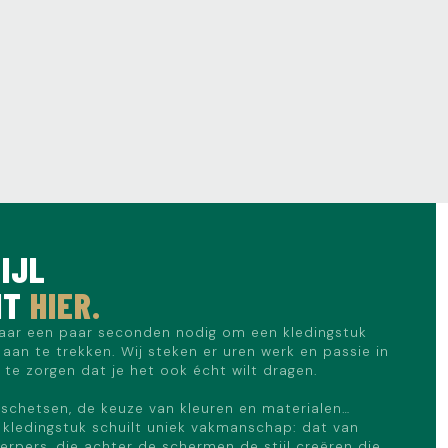
IJL
NT
HIER.
aar een paar seconden nodig om een kledingstuk
aan te trekken. Wij steken er uren werk en passie in
te zorgen dat je het ook écht wilt dragen.
schetsen, de keuze van kleuren en materialen…
 kledingstuk schuilt uniek vakmanschap: dat van
rpers, die achter de schermen de stijl creëren die