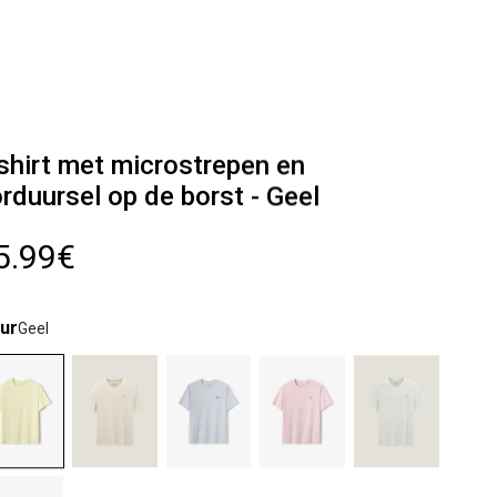
shirt met microstrepen en
rduursel op de borst - Geel
5.99€
ur
Geel
lected