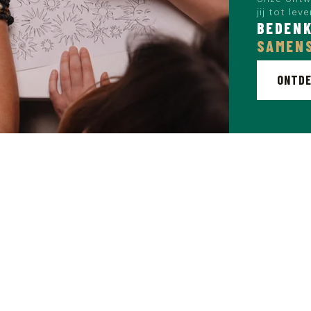
jij tot lev
BEDENK
SAMEN
ONTDE