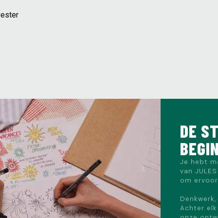
yester
DE ST
BEGI
Je hebt m
van JULES 
om ervoor 
Denkwerk, 
Achter elk
onze ontwe