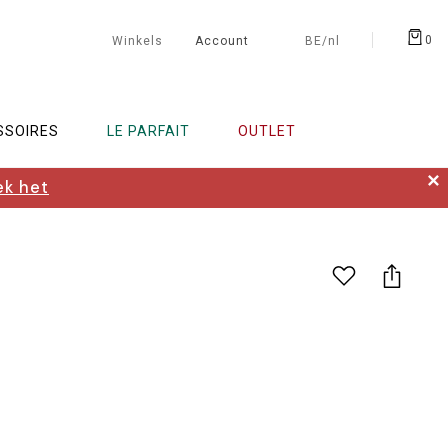
0
Winkels
Account
BE/nl
SSOIRES
LE PARFAIT
OUTLET
✕
k het