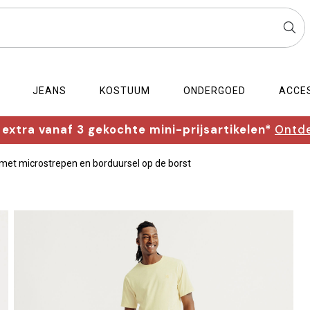
JEANS
KOSTUUM
ONDERGOED
ACCE
extra vanaf 3 gekochte mini-prijsartikelen*
Ontde
 met microstrepen en borduursel op de borst