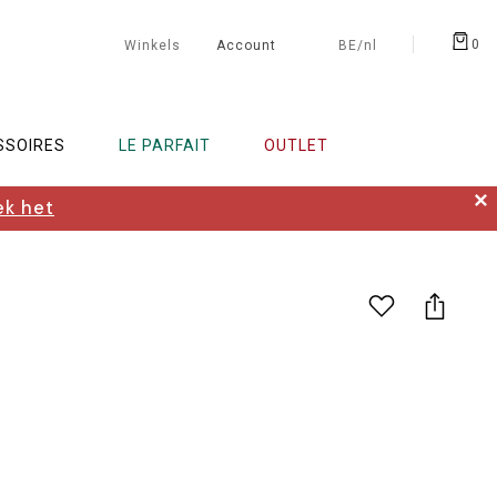
0
Winkels
Account
BE/nl
SSOIRES
LE PARFAIT
OUTLET
✕
k het