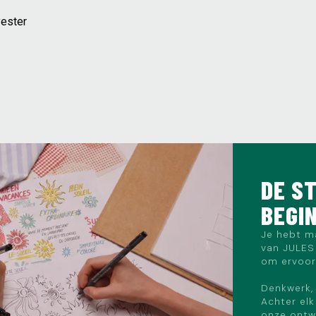
yester
DE ST
BEGI
Je hebt m
van JULES 
om ervoor 
Denkwerk, 
Achter elk
onze ontwe