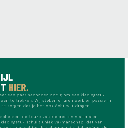
IJL
NT
HIER.
aar een paar seconden nodig om een kledingstuk
aan te trekken. Wij steken er uren werk en passie in
te zorgen dat je het ook écht wilt dragen.
schetsen, de keuze van kleuren en materialen…
 kledingstuk schuilt uniek vakmanschap: dat van
rpers, die achter de schermen de stijl creëren die