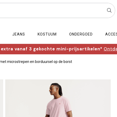
JEANS
KOSTUUM
ONDERGOED
ACCE
extra vanaf 3 gekochte mini-prijsartikelen*
Ontde
 met microstrepen en borduursel op de borst