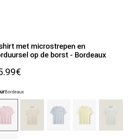
shirt met microstrepen en
rduursel op de borst - Bordeaux
5.99€
ur
Bordeaux
lected