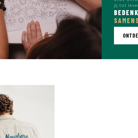
jij tot lev
BEDENK
SAMEN
ONTDE