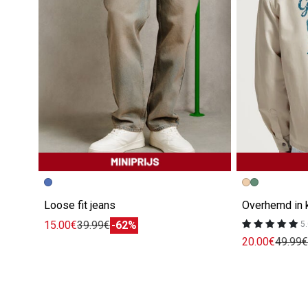
Loose fit jeans
Overhemd in k
15.00€
39.99€
-62%
5.
20.00€
49.99