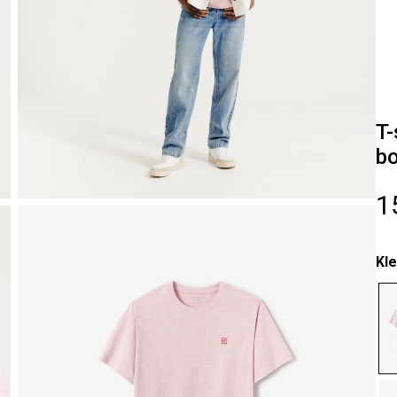
T-
bo
1
Kle
se