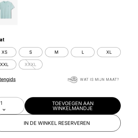
at
XS
S
M
L
XL
XXL
XXXL
tengids
WAT IS MIJN MAAT?
TOEVOEGEN AAN
WINKELMANDJE
IN DE WINKEL RESERVEREN