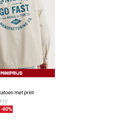
atoen met print
0 (1)
€
-60%