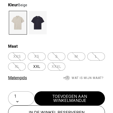
Kleur
Beige
selected
Maat
XXS
XS
S
M
L
XL
XXL
XXXL
Matengids
WAT IS MIJN MAAT?
TOEVOEGEN AAN
WINKELMANDJE
IN DE WINKEL RESERVEREN