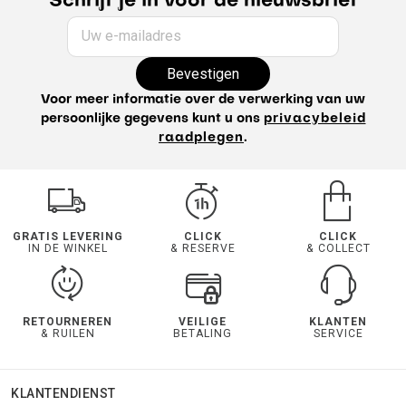
Schrijf je in voor de nieuwsbrief
Uw e-mailadres
Bevestigen
Voor meer informatie over de verwerking van uw
persoonlijke gegevens kunt u ons
privacybeleid
raadplegen
.
GRATIS LEVERING
CLICK
CLICK
IN DE WINKEL
& RESERVE
& COLLECT
RETOURNEREN
VEILIGE
KLANTEN
& RUILEN
BETALING
SERVICE
KLANTENDIENST