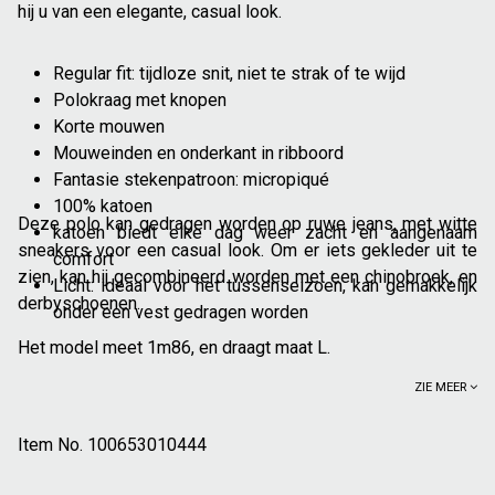
hij u van een elegante, casual look.
Regular fit: tijdloze snit, niet te strak of te wijd
Polokraag met knopen
Korte mouwen
Mouweinden en onderkant in ribboord
Fantasie stekenpatroon: micropiqué
100% katoen
Deze polo kan gedragen worden op ruwe jeans, met witte
katoen biedt elke dag weer zacht en aangenaam
sneakers voor een casual look. Om er iets gekleder uit te
comfort
zien, kan hij gecombineerd worden met een chinobroek, en
Licht: ideaal voor het tussenseizoen, kan gemakkelijk
derbyschoenen.
onder een vest gedragen worden
Het model meet 1m86, en draagt maat L.
ZIE MEER
Item No.
100653010444