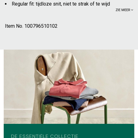
Regular fit: tijdloze snit, niet te strak of te wijd
ZIE MEER
Polokraag met contrasterende afwerking
Korte mouwen
Item No.
Ton-sur-ton "Jules" borduursel op de borst
100796510102
Mouweinden in ribboord, met contrasterende afwerking
Onderkant met comfortsplitten
Knooplijst in ribstof met contrasterende afwerking
Gebruik van gekamd garen
Compact gebreid om vervorming te voorkomen
Versterkte naden
Vervaardigd in een fabriek die gecontroleerd wordt door
een externe instelling, volgens een gereglementeerd
duurzaam- en sociaal referentiestelsel, dat van de ICS;
Door de leverancier voorgewassen stof, om het krimpen
te beperken
4 jaar garantie; oftewel 2 jaar meer dan de wettelijke
garantie
Vervaardigd met 100% katoen uit de biologische
DE ESSENTIËLE COLLECTIE
landbouw: geteeld zonder synthetische chemische stoffen