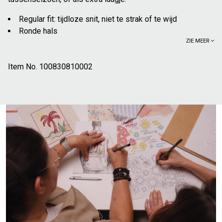
Regular fit: tijdloze snit, niet te strak of te wijd
Ronde hals
ZIE MEER
Onderkant en mouweinden afgewerkt in ribboord
Jersey
Item No.
80% katoen: biedt elke dag weer zacht en aangenaam
100830810002
comfort
20% linnen: een lichte, thermoregulerende vezel die zich
aan elke temperatuur aanpast; fris en ademend in de zomer,
en isolerend tegen de kou in de winter
Deze trui kan eenvoudig gecombineerd worden met ruwe
jeans voor een casual chic look; of met een chinobroek,
voor een meer classy outfit. We kunnen hem combineren
met een hemd met motieven voor een meer uitgesproken
stijl, of alleen dragen voor een minimalistische look.
Het model meet 1m86 en draagt maat L.