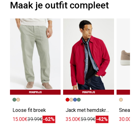
Maak je outfit compleet
Loose fit broek
Jack met hemdskraag en rits
15.00€
39.99€
-62%
35.00€
59.99€
-42%
30.00€
49