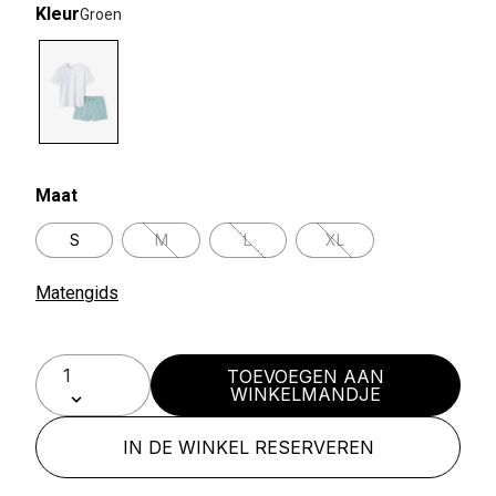
Kleur
Groen
selected
Maat
S
M
L
XL
Matengids
TOEVOEGEN AAN
WINKELMANDJE
IN DE WINKEL RESERVEREN