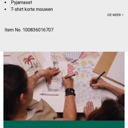
Pyjamaset
T-shirt korte mouwen
ZIE MEER
Ronde hals;
Borduursel op de borst
Item No.
Gestreepte short
100836016707
Elastische tailleband
Aantrekkoorden
2 zakken vooraan
100%;
katoen uit de biologische landbouw, geteeld
zonder synthetische chemische stoffen (pesticiden,
insecticiden, mest). Meer dan 70% van de biologische
katoenteelt maakt geen gebruik van kunstmatige irrigatie,
maar doet het met regenwater