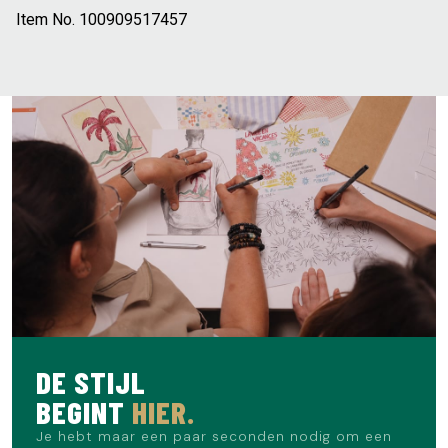
Item No.
100909517457
DE STIJL
BEGINT
HIER.
Je hebt maar een paar seconden nodig om een