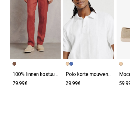
100% linnen kostuumbroek comfort fit
Polo korte mouwen in textuurstof
79.99€
29.99€
59.99€