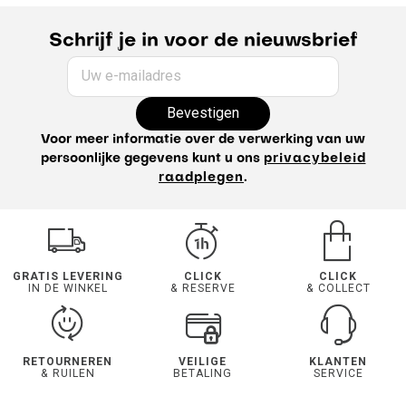
Schrijf je in voor de nieuwsbrief
Uw e-mailadres
Bevestigen
Voor meer informatie over de verwerking van uw
persoonlijke gegevens kunt u ons
privacybeleid
raadplegen
.
GRATIS LEVERING
CLICK
CLICK
IN DE WINKEL
& RESERVE
& COLLECT
RETOURNEREN
VEILIGE
KLANTEN
& RUILEN
BETALING
SERVICE