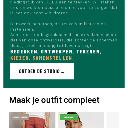
kledingstuk van JULES aan te trekken. Wij steken
er uren werk en passie in om ervoor te zorgen dat
je het ook écht wilt dragen.
Denkwerk, schetsen, de keuze van kleuren en
materialen…
Achter elk kledingstuk schuilt uniek vakmanschap:
dat van onze ontwerpers, die achter de schermen
de stijl creëren die jij tot leven brengt.
BEDENKEN, ONTWERPEN, TEKENEN,
KIEZEN, SAMENSTELLEN.
ONTDEK DE STUDIO
Maak je outfit compleet