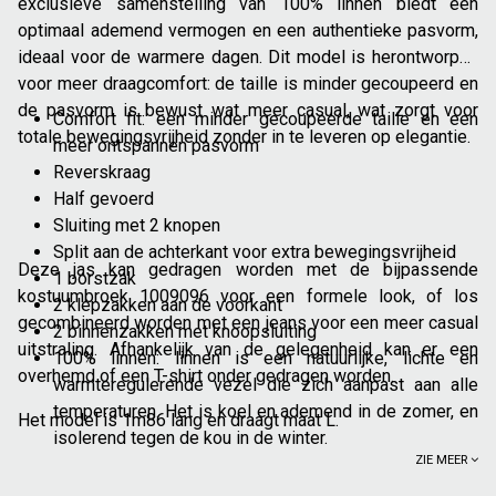
exclusieve samenstelling van 100% linnen biedt een
optimaal ademend vermogen en een authentieke pasvorm,
ideaal voor de warmere dagen. Dit model is herontworpen
voor meer draagcomfort: de taille is minder gecoupeerd en
de pasvorm is bewust wat meer casual, wat zorgt voor
Comfort fit: een minder gecoupeerde taille en een
totale bewegingsvrijheid zonder in te leveren op elegantie.
meer ontspannen pasvorm
Reverskraag
Half gevoerd
Sluiting met 2 knopen
Split aan de achterkant voor extra bewegingsvrijheid
Deze jas kan gedragen worden met de bijpassende
1 borstzak
kostuumbroek 1009096 voor een formele look, of los
2 klepzakken aan de voorkant
gecombineerd worden met een jeans voor een meer casual
2 binnenzakken met knoopsluiting
uitstraling. Afhankelijk van de gelegenheid kan er een
100% linnen: linnen is een natuurlijke, lichte en
overhemd of een T-shirt onder gedragen worden.
warmteregulerende vezel die zich aanpast aan alle
temperaturen. Het is koel en ademend in de zomer, en
Het model is 1m86 lang en draagt maat L.
isolerend tegen de kou in de winter.
ZIE MEER
Bijpassende broek: 1009096