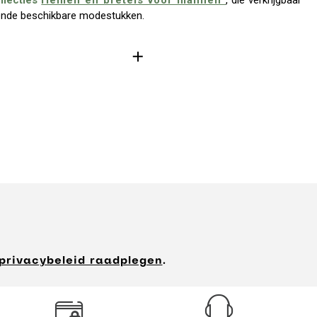
llecties
riemen en bretels voor mannen
, die verkrijgbaar
llende beschikbare modestukken.
privacybeleid raadplegen
.