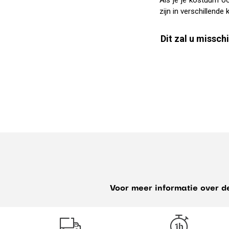
Als je je kostuum o
zijn in verschillend
Dit zal u misschi
Herenkostuum
Voor meer informatie over d