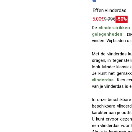
Effen vlinderdas
5.00€
9.99€
-50%
De
vlinderstrikken
gelegenheden
, ze
vinden. Wij bieden u
Met de vlinderdas k
dragen, in tegenstel
look. Minder klassie
Je kunt het gemakk
vlinderdas
. Kies e
van je vlinderdas is 
In onze beschikbare 
beschikbare vlinder
karakter aan je outfi
U kunt ervoor kiezen
een ​​vlinderdas voor