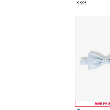
9.99€
Vorige afbeelding
Volgende beeld