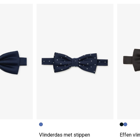
Vorige afbeelding
Volgende beeld
Vorige a
Volgende
Vlinderdas met stippen
Effen vli