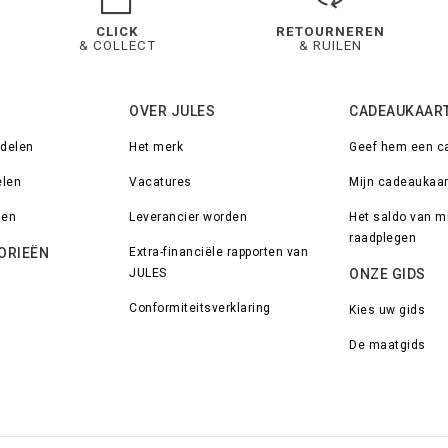
CLICK
RETOURNEREN
& COLLECT
& RUILEN
OVER JULES
CADEAUKAAR
rdelen
Het merk
Geef hem een c
elen
Vacatures
Mijn cadeaukaar
den
Leverancier worden
Het saldo van mi
raadplegen
ORIEËN
Extra-financiële rapporten van
JULES
ONZE GIDS
Conformiteitsverklaring
Kies uw gids
n
De maatgids