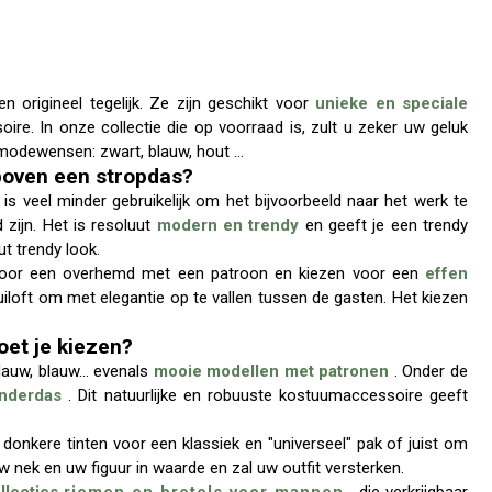
n origineel tegelijk. Ze zijn geschikt voor
unieke en speciale
ire. In onze collectie die op voorraad is, zult u zeker uw geluk
modewensen: zwart, blauw, hout ...
boven een stropdas?
 is veel minder gebruikelijk om het bijvoorbeeld naar het werk te
nd zijn. Het is resoluut
modern en trendy
en geeft je een trendy
t trendy look.
 voor een overhemd met een patroon en kiezen voor een
effen
uiloft om met elegantie op te vallen tussen de gasten. Het kiezen
et je kiezen?
eblauw, blauw… evenals
mooie modellen met patronen
. Onder de
inderdas
. Dit natuurlijke en robuuste kostuumaccessoire geeft
donkere tinten voor een klassiek en "universeel" pak of juist om
 uw nek en uw figuur in waarde en zal uw outfit versterken.