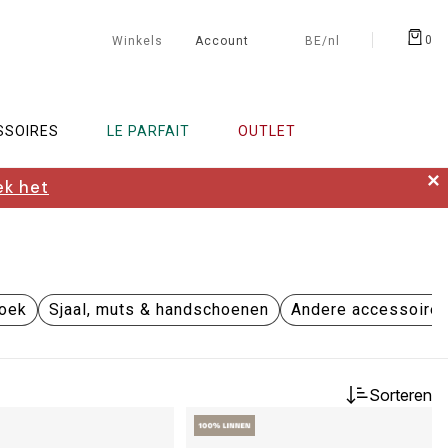
0
Winkels
Account
BE/nl
SSOIRES
LE PARFAIT
OUTLET
✕
k het
oek
Sjaal, muts & handschoenen
Andere accessoire
Sorteren