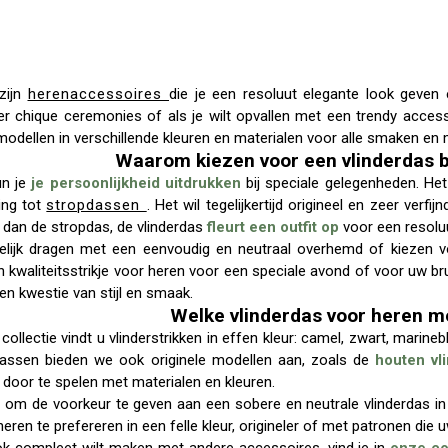
zijn
herenaccessoires
die je een resoluut elegante look geven e
er chique ceremonies of als je wilt opvallen met een trendy accesso
 modellen in verschillende kleuren en materialen voor alle smaken en 
Waarom kiezen voor een vlinderdas 
un je
je persoonlijkheid uitdrukken
bij speciale gelegenheden. Het
ling tot
stropdassen
. Het wil tegelijkertijd origineel en zeer verfij
k dan de stropdas, de vlinderdas
fleurt een outfit op
voor een resoluu
elijk dragen met een eenvoudig en neutraal overhemd of kiezen
en kwaliteitsstrikje voor heren voor een speciale avond of voor uw br
een kwestie van stijl en smaak.
Welke vlinderdas voor heren mo
collectie vindt u vlinderstrikken in effen kleur: camel, zwart, marin
dassen bieden we ook originele modellen aan, zoals de
houten vl
t door te spelen met materialen en kleuren.
 om de voorkeur te geven aan een sobere en neutrale vlinderdas in 
 heren te prefereren in een felle kleur, origineler of met patronen die