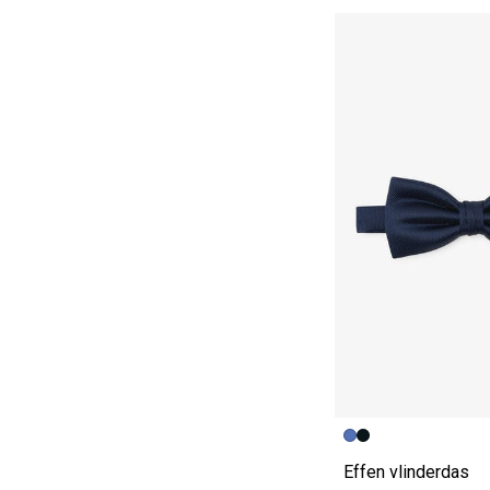
Vorige afbeelding
Volgende beeld
Effen vlinderdas