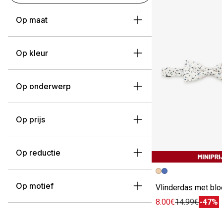
Op maat
Op kleur
Op onderwerp
Op prijs
Op reductie
Vorige afbeelding
Volgende beeld
Op motief
Vlinderdas met bl
8.00€
14.99€
-47%