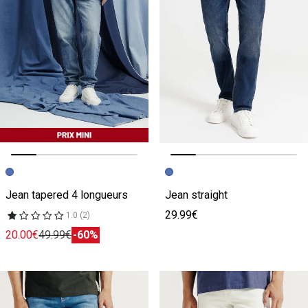
Image précédente
Image suivante
Image précédente
Image suivante
Jean tapered 4 longueurs
Jean straight
29.99€
1.0 (2)
20.00€
49.99€
-60%