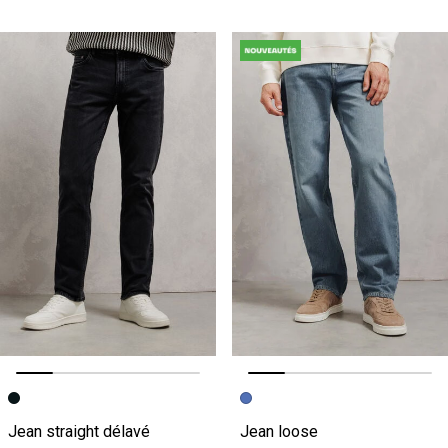
Image précédente
Image suivante
Image précédente
Image suivante
Jean straight délavé
Jean loose