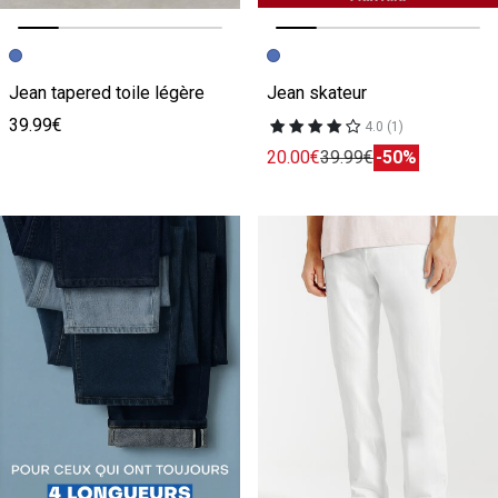
Image précédente
Image suivante
Image précédente
Image suivante
Jean tapered toile légère
Jean skateur
39.99€
4.0 (1)
20.00€
39.99€
-50%