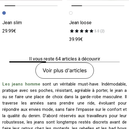
Image précédente
Image suivante
Image précédente
Image suivante
Jean slim
Jean loose
29.99€
5.0 (2)
39.99€
Il vous reste
64
articles à découvrir
Voir plus d'articles
Les jeans homme
sont un véritable must-have. Indémodable,
pratique avec ses poches, résistant, agréable à porter, le jean a
su se faire une place de choix dans la garde-robe masculine. Il
traverse les années sans prendre une ride, évoluant pour
répondre aux envies mode, sans faire l'impasse sur le confort et
la qualité du denim. D’abord réservés aux travailleurs pour leur
robustesse, les jeans sont longtemps restés discrets avant de
faire leur retour chez les motards, les rebelles et les bad boys