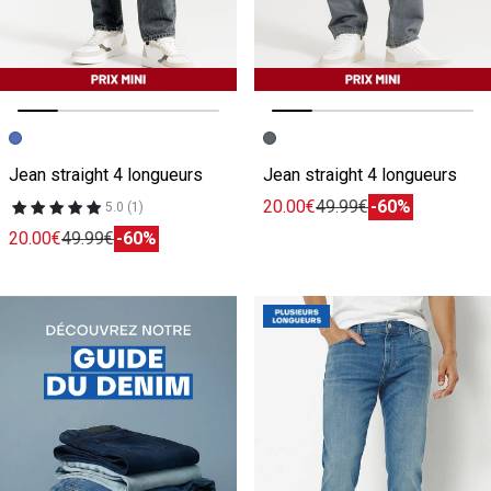
Image précédente
Image suivante
Image précédente
Image suivante
Jean straight 4 longueurs
Jean straight 4 longueurs
20.00€
49.99€
-60%
5.0 (1)
20.00€
49.99€
-60%