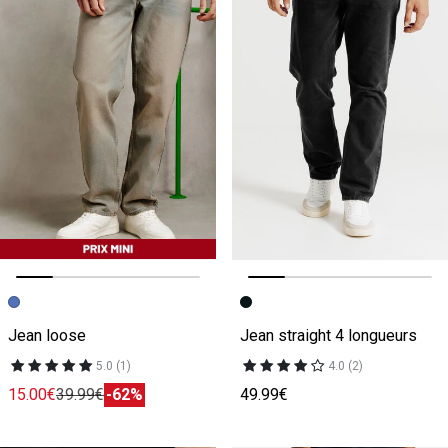
Image précédente
Image suivante
Image précédente
Image suivante
Jean loose
Jean straight 4 longueurs
5.0 (1)
4.0 (2)
15.00€
39.99€
-62%
49.99€