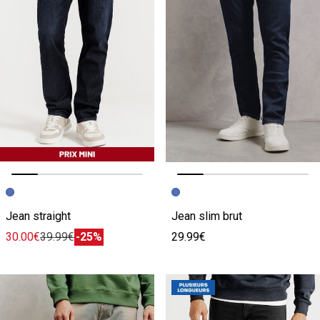
Image précédente
Image suivante
Image précédente
Image suivante
Jean straight
Jean slim brut
30.00€
39.99€
-25%
29.99€