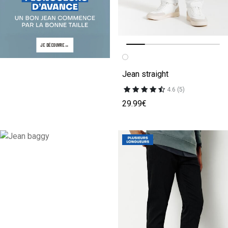
JE DÉCOUVRE
Image précédente
Image suivante
Jean straight
4.6 (5)
29.99€