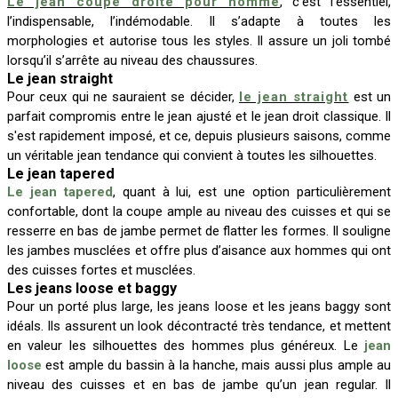
Le jean coupe droite pour homme
, c’est l’essentiel,
l’indispensable, l’indémodable. Il s’adapte à toutes les
morphologies et autorise tous les styles. Il assure un joli tombé
lorsqu’il s’arrête au niveau des chaussures.
Le jean straight
Pour ceux qui ne sauraient se décider,
le jean straight
est un
parfait compromis entre le jean ajusté et le jean droit classique. Il
s'est rapidement imposé, et ce, depuis plusieurs saisons, comme
un véritable jean tendance qui convient à toutes les silhouettes.
Le jean tapered
Le jean tapered
, quant à lui, est une option particulièrement
confortable, dont la coupe ample au niveau des cuisses et qui se
resserre en bas de jambe permet de flatter les formes. Il souligne
les jambes musclées et offre plus d’aisance aux hommes qui ont
des cuisses fortes et musclées.
Les jeans loose et baggy
Pour un porté plus large, les jeans loose et les jeans baggy sont
idéals. Ils assurent un look décontracté très tendance, et mettent
en valeur les silhouettes des hommes plus généreux. Le
jean
loose
est ample du bassin à la hanche, mais aussi plus ample au
niveau des cuisses et en bas de jambe qu’un jean regular. Il