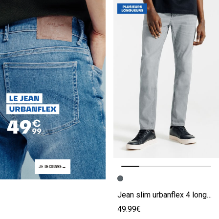
JE DÉCOUVRE
Image précédente
Image suivante
Jean slim urbanflex 4 longueurs
49.99€