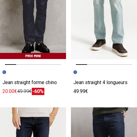
Image précédente
Image suivante
Image précédente
Image suivante
Jean straight forme chino
Jean straight 4 longueurs
20.00€
49.99€
-60%
49.99€