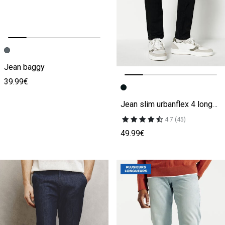
Image précédente
Image suivante
Jean baggy
39.99€
Image précédente
Image suivante
Jean slim urbanflex 4 longueurs
4.7 (45)
49.99€