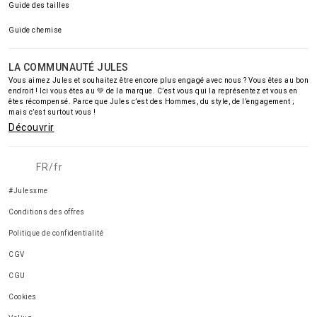
Guide des tailles
Guide chemise
LA COMMUNAUTÉ JULES
Vous aimez Jules et souhaitez être encore plus engagé avec nous ? Vous êtes au bon
endroit ! Ici vous êtes au 💚 de la marque. C’est vous qui la représentez et vous en
êtes récompensé. Parce que Jules c’est des Hommes, du style, de l’engagement ;
mais c’est surtout vous !
Découvrir
FR/fr
#Julesxme
Conditions des offres
Politique de confidentialité
CGV
CGU
Cookies