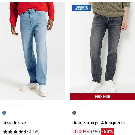
Image précédente
Image suivante
Image précédente
Image suivante
Jean loose
Jean straight 4 longueurs
20.00€
49.99€
-60%
4.2 (5)