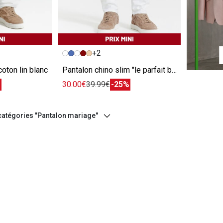
e
Image précédente
Image suivante
+2
oton lin blanc
Pantalon chino slim "le parfait by JULES" blanc
%
30.00€
39.99€
-25%
 catégories "Pantalon mariage"