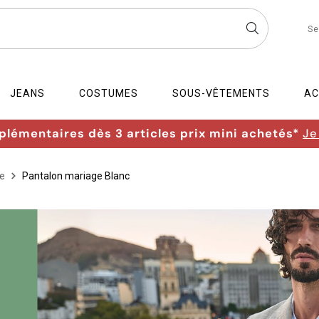
Se
JEANS
COSTUMES
SOUS-VÊTEMENTS
AC
lémentaires dès 3 articles prix mini achetés*
Je
e
Pantalon mariage Blanc