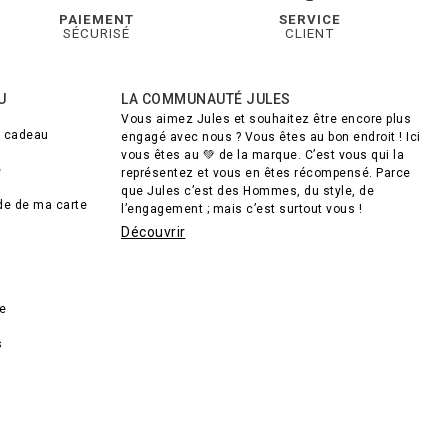
PAIEMENT
SERVICE
SÉCURISÉ
CLIENT
U
LA COMMUNAUTÉ JULES
Vous aimez Jules et souhaitez être encore plus
e cadeau
engagé avec nous ? Vous êtes au bon endroit ! Ici
vous êtes au 💚 de la marque. C’est vous qui la
e
représentez et vous en êtes récompensé. Parce
que Jules c’est des Hommes, du style, de
lde de ma carte
l’engagement ; mais c’est surtout vous !
Découvrir
de
s