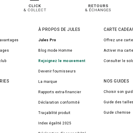
CLICK
RETOURS
& COLLECT
& ÉCHANGES
À PROPOS DE JULES
CARTE CADEA
 avantages
Jules Pro
Offrez une cart
tages
Blog mode Homme
Activer ma cart
club
Rejoignez le mouvement
Consulter le so
Devenir fournisseurs
RIES
NOS GUIDES
La marque
Choisir son gui
Rapports extra-financier
Guide des taille
Déclaration conformité
Guide chemise
Traçabilité produit
Index égalité 2025