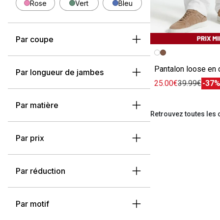
Rose
Vert
Bleu
Par coupe
Image précédent
Image suivante
Pantalon loose en c
Par longueur de jambes
25.00€
39.99€
-37
Par matière
Retrouvez toutes les
Par prix
Par réduction
Par motif