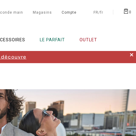
0
conde main
Magasins
Compte
FR/fr
CESSOIRES
LE PARFAIT
OUTLET
✕
 découvre