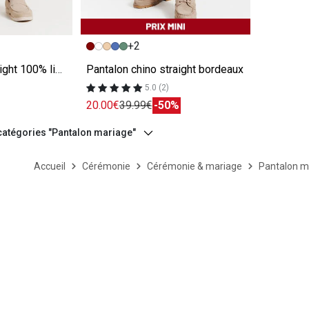
e
Image précédente
Image suivante
+2
Pantalon chino straight 100% lin bordeaux
Pantalon chino straight bordeaux
5.0 (2)
20.00€
39.99€
-50%
 catégories "Pantalon mariage"
Accueil
Cérémonie
Cérémonie & mariage
Pantalon m