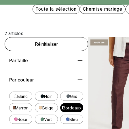
Toute la sélection
Chemise mariage
2 articles
Réinitialiser
Par taille
Par couleur
Blanc
Noir
Gris
Marron
Beige
Bordeaux
Rose
Vert
Bleu