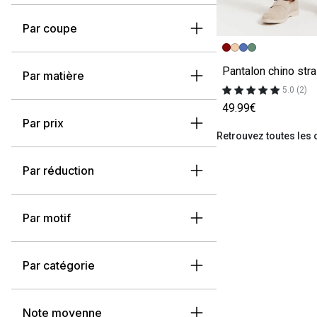
Par coupe
Image précédent
Image suivante
Par matière
5.0 (2)
49.99€
Par prix
Retrouvez toutes les
Par réduction
Par motif
Par catégorie
Note moyenne