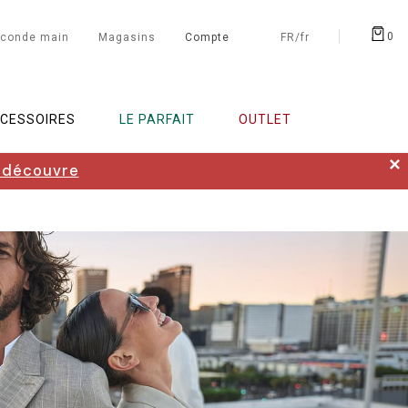
0
conde main
Magasins
Compte
FR/fr
CESSOIRES
LE PARFAIT
OUTLET
✕
 découvre