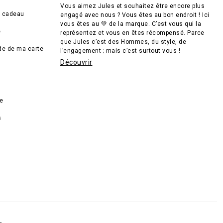
Vous aimez Jules et souhaitez être encore plus
e cadeau
engagé avec nous ? Vous êtes au bon endroit ! Ici
vous êtes au 💚 de la marque. C’est vous qui la
e
représentez et vous en êtes récompensé. Parce
que Jules c’est des Hommes, du style, de
lde de ma carte
l’engagement ; mais c’est surtout vous !
Découvrir
de
s