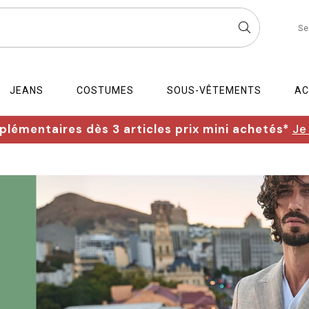
Se
JEANS
COSTUMES
SOUS-VÊTEMENTS
AC
lémentaires dès 3 articles prix mini achetés*
Je