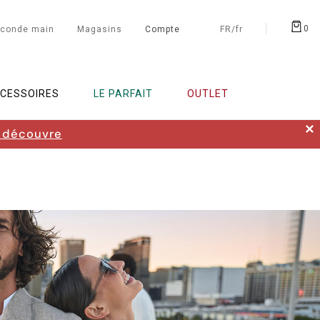
0
conde main
Magasins
Compte
FR/fr
CESSOIRES
LE PARFAIT
OUTLET
✕
 découvre