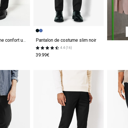
e
Image précédente
Image suivante
Pantalon de costume confort uni noir
Pantalon de costume slim noir
4.4 (16)
39.99€