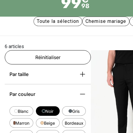
Toute la sélection
Chemise mariage
6 articles
Réinitialiser
Par taille
Par couleur
Blanc
Noir
Gris
Marron
Beige
Bordeaux