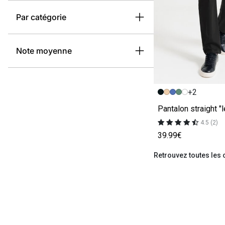
Par catégorie
Note moyenne
Image précédent
Image suivante
+2
4.5 (2)
39.99€
Retrouvez toutes les