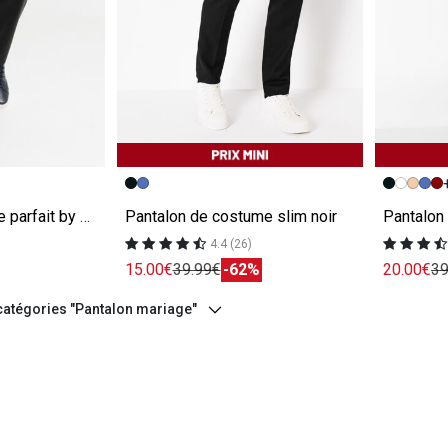
e
Image précédente
Image suivante
Image pr
Image su
Pantalon straight "le parfait by JULES " noir
Pantalon de costume slim noir
Pantalon 
4.4 (26)
15.00€
39.99€
-62%
20.00€
39
 catégories "Pantalon mariage"