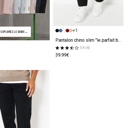
Image précédente
Image suivante
+1
EXPLOREZ LE GUIDE
Pantalon chino slim "le parfait by JULES" noir
3.8 (4)
39.99€