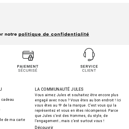
er notre
politique de confidentialité
PAIEMENT
SERVICE
SÉCURISÉ
CLIENT
U
LA COMMUNAUTÉ JULES
Vous aimez Jules et souhaitez être encore plus
e cadeau
engagé avec nous ? Vous êtes au bon endroit ! Ici
vous êtes au 💚 de la marque. C’est vous qui la
e
représentez et vous en êtes récompensé. Parce
que Jules c’est des Hommes, du style, de
lde de ma carte
l’engagement ; mais c’est surtout vous !
Découvrir