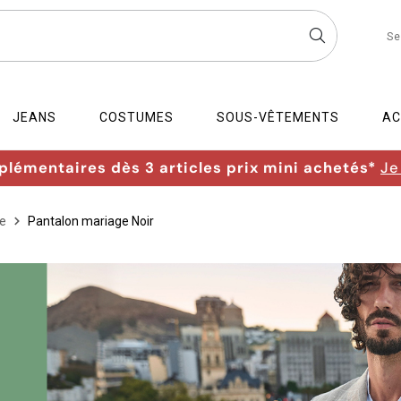
Se
JEANS
COSTUMES
SOUS-VÊTEMENTS
AC
lémentaires dès 3 articles prix mini achetés*
Je
e
Pantalon mariage Noir