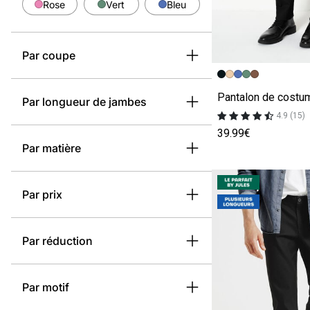
Rose
Vert
Bleu
Par coupe
Image précédent
Image suivante
Par longueur de jambes
4.9 (15)
39.99€
Par matière
Par prix
Par réduction
Par motif