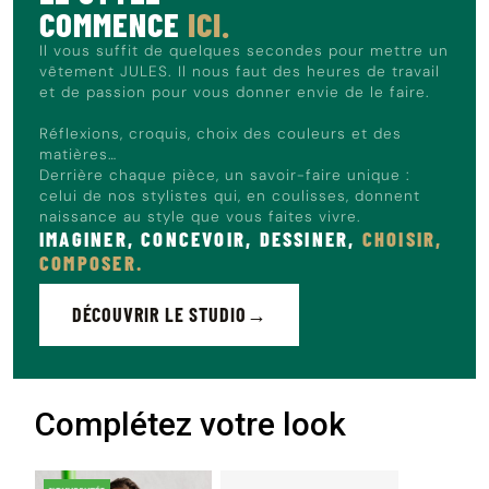
COMMENCE
ICI.
Il vous suffit de quelques secondes pour mettre un
vêtement JULES. Il nous faut des heures de travail
et de passion pour vous donner envie de le faire.
Réflexions, croquis, choix des couleurs et des
matières…
Derrière chaque pièce, un savoir-faire unique :
celui de nos stylistes qui, en coulisses, donnent
naissance au style que vous faites vivre.
IMAGINER, CONCEVOIR, DESSINER,
CHOISIR,
COMPOSER.
DÉCOUVRIR LE STUDIO
Complétez votre look