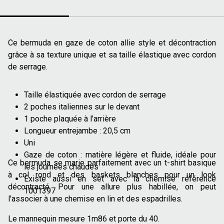
Ce bermuda en gaze de coton allie style et décontraction
grâce à sa texture unique et sa taille élastique avec cordon
de serrage.
Taille élastiquée avec cordon de serrage
2 poches italiennes sur le devant
1 poche plaquée à l'arrière
Longueur entrejambe : 20,5 cm
Uni
Gaze de coton : matière légère et fluide, idéale pour
Ce bermuda se marie parfaitement avec un t-shirt basique
les journées chaudes
à col rond et des baskets blanches pour un look
Existe aussi en set avec la chemise référence
décontracté. Pour une allure plus habillée, on peut
1001397
l'associer à une chemise en lin et des espadrilles.
Le mannequin mesure 1m86 et porte du 40.