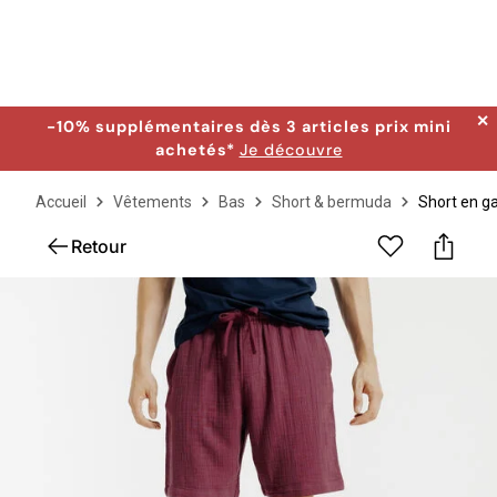
✕
-10% supplémentaires dès 3 articles prix mini
achetés*
Je découvre
Accueil
Vêtements
Bas
Short & bermuda
Short en g
Retour