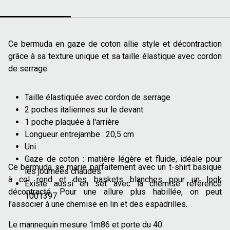
Ce bermuda en gaze de coton allie style et décontraction
grâce à sa texture unique et sa taille élastique avec cordon
de serrage.
Taille élastiquée avec cordon de serrage
2 poches italiennes sur le devant
1 poche plaquée à l'arrière
Longueur entrejambe : 20,5 cm
Uni
Gaze de coton : matière légère et fluide, idéale pour
Ce bermuda se marie parfaitement avec un t-shirt basique
les journées chaudes
à col rond et des baskets blanches pour un look
Existe aussi en set avec la chemise référence
décontracté. Pour une allure plus habillée, on peut
1001397
l'associer à une chemise en lin et des espadrilles.
Le mannequin mesure 1m86 et porte du 40.