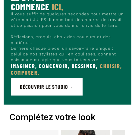
COMMENCE
ICI.
Il vous suffit de quelques secondes pour mettre un
vêtement JULES. Il nous faut des heures de travail
et de passion pour vous donner envie de le faire.
Réflexions, croquis, choix des couleurs et des
matières…
Derrière chaque pièce, un savoir-faire unique :
celui de nos stylistes qui, en coulisses, donnent
naissance au style que vous faites vivre.
IMAGINER, CONCEVOIR, DESSINER,
CHOISIR,
COMPOSER.
DÉCOUVRIR LE STUDIO
Complétez votre look