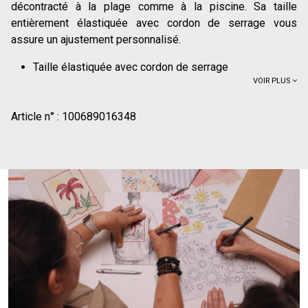
décontracté à la plage comme à la piscine. Sa taille
entièrement élastiquée avec cordon de serrage vous
assure un ajustement personnalisé.
Taille élastiquée avec cordon de serrage
VOIR PLUS
2 poches avant
Poche arrière fermée par velcro
Article n° :
Slip intérieur
100689016348
65% de polyester recyclé
Ce maillot de bain est la pièce maîtresse de votre été.
Portez-le seul pour vos baignades et sessions de
bronzage. Pour vous rendre au bar de la plage ou pour une
balade en bord de mer, associez-le simplement à un t-shirt
basique et une paire de tongs.
Le mannequin mesure 1m86 et porte une taille L.