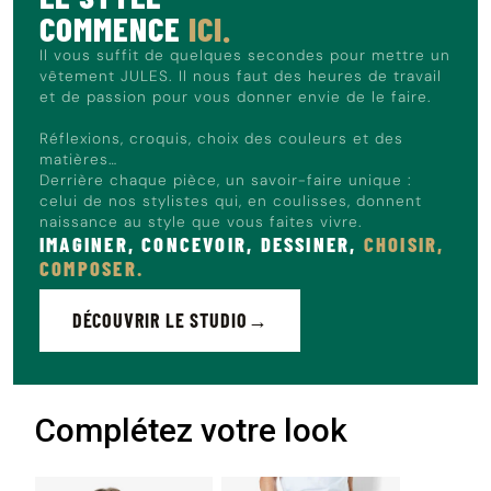
COMMENCE
ICI.
Il vous suffit de quelques secondes pour mettre un
vêtement JULES. Il nous faut des heures de travail
et de passion pour vous donner envie de le faire.
Réflexions, croquis, choix des couleurs et des
matières…
Derrière chaque pièce, un savoir-faire unique :
celui de nos stylistes qui, en coulisses, donnent
naissance au style que vous faites vivre.
IMAGINER, CONCEVOIR, DESSINER,
CHOISIR,
COMPOSER.
DÉCOUVRIR LE STUDIO
Complétez votre look