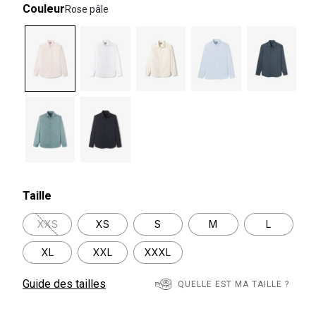
Couleur
Rose pâle
selected
Taille
XXS
XS
S
M
L
XL
XXL
XXXL
Guide des tailles
QUELLE EST MA TAILLE ?