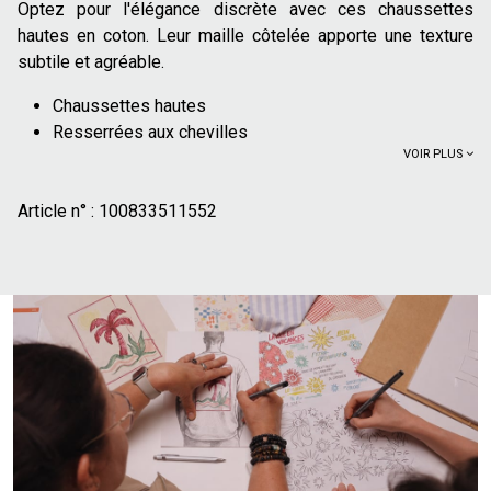
Optez pour l'élégance discrète avec ces chaussettes
hautes en coton. Leur maille côtelée apporte une texture
subtile et agréable.
Chaussettes hautes
Resserrées aux chevilles
VOIR PLUS
Talons et pointes contrastés
83% de
coton issu de l'agriculture biologique : cultivé
Article n° :
sans produits chimiques de synthèse (pesticides,
100833511552
insecticides, engrais). Plus de 70% des cultures de
coton issu de l'agriculture biologique n'utilisent pas
d'irrigation artificielle et se contentent de l'eau de pluie
Ces chaussettes peuvent être portées avec un jean
retroussé et des baskets pour un look décontracté, ou avec
un pantalon chino et des chaussures de ville pour une allure
plus soignée. Elles s'accordent facilement avec différents
styles de chaussures.