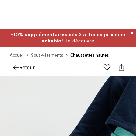
✕
-10% supplémentaires dès 3 articles prix mini
achetés*
Je découvre
Accueil
Sous-vêtements
Chaussettes hautes
Retour