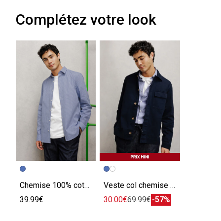
Complétez votre look
Chemise 100% coton slim à carreaux
Veste col chemise boutonnée mi-saison
39.99€
30.00€
69.99€
-57%