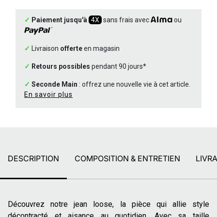
✓
Paiement jusqu'à
4X
sans frais avec
ou
✓
Livraison
offerte
en magasin
✓
Retours possibles
pendant 90 jours*
✓
Seconde Main
: offrez une nouvelle vie à cet article.
En savoir plus
DESCRIPTION
COMPOSITION & ENTRETIEN
LIVR
Découvrez notre jean loose, la pièce qui allie style
décontracté et aisance au quotidien. Avec sa taille