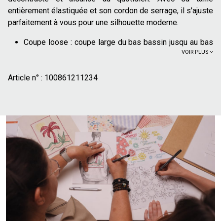
entièrement élastiquée et son cordon de serrage, il s'ajuste
parfaitement à vous pour une silhouette moderne.
Coupe loose : coupe large du bas bassin jusqu au bas
VOIR PLUS
de jambe
Taille élastiquée
Article n° :
Longueur 34
100861211234
Cordon de serrage externe
Toile légère et fluide
2 poches platriées à l'avant
1 poche plaquée à l'arrière
100% coton :
Le coton offre un confort, doux et
agréable au quotidien
Ce pantalon à la coupe loose est la pièce maîtresse d'un
look casual et confortable. Associez-le à un t-shirt basique
et une paire de baskets pour une allure décontractée au
quotidien. Pour une touche plus travaillée, portez-le avec
une surchemise ouverte sur un débardeur. C'est le pantalon