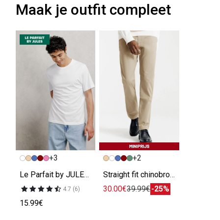
Maak je outfit compleet
+3
+2
Le Parfait by JULES' t-shirt
Straight fit chinobroek
30.00€
39.99€
-25%
4.7 (6)
15.99€