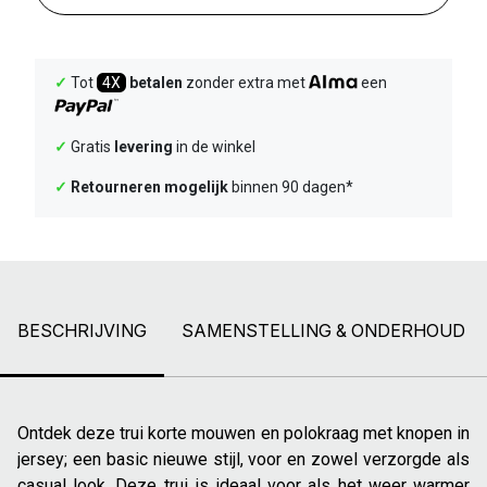
✓
Tot
4X
betalen
zonder extra met
een
✓
Gratis
levering
in de winkel
✓
Retourneren mogelijk
binnen 90 dagen*
BESCHRIJVING
SAMENSTELLING & ONDERHOUD
Ontdek deze trui korte mouwen en polokraag met knopen in
jersey; een basic nieuwe stijl, voor en zowel verzorgde als
casual look. Deze trui is ideaal voor als het weer warmer