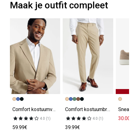
Maak je outfit compleet
Comfort kostuumvest
Comfort kostuumbroek
30.00€
49
4.0 (1)
4.0 (1)
59.99€
39.99€