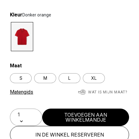
Kleur
Donker orange
selected
Maat
S
M
L
XL
Matengids
WAT IS MIJN MAAT?
TOEVOEGEN AAN
WINKELMANDJE
IN DE WINKEL RESERVEREN