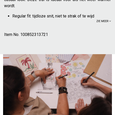
wordt.
Regular fit: tijdloze snit, niet te strak of te wijd
ZIE MEER
Polokraag met knopen
Korte mouwen
Item No.
Onderkant en mouweinden afgewerkt in ribboord;
100852313721
100% katoen uit de regeneratieve landbouw: bootst de
natuurlijke kringlopen na. Regeneratieve landbouw
helpt de biodiversiteit te vergroten, de bodem te
verrijken en de gevolgen van klimaatverandering te
verzachten
Deze trui kan eenvoudig gecombineerd worden met ruwe
jeans, voor een casual look die elke dag van pas komt. Om
er wat chiquer uit te zien, kan hij gedragen worden onder
een dun jasje, of een blazer. Past ook goed op een chino, of
stoffen broek voor een meer classy stijl. Sneakers, of nette
schoenen zullen de outfit helemaal afmaken.