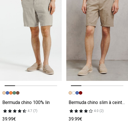
Image précédente
Image suivante
Image précédente
Image suivante
Bermuda chino 100% lin
Bermuda chino slim à ceinture uni
4.7 (7)
4.0 (2)
39.99€
39.99€