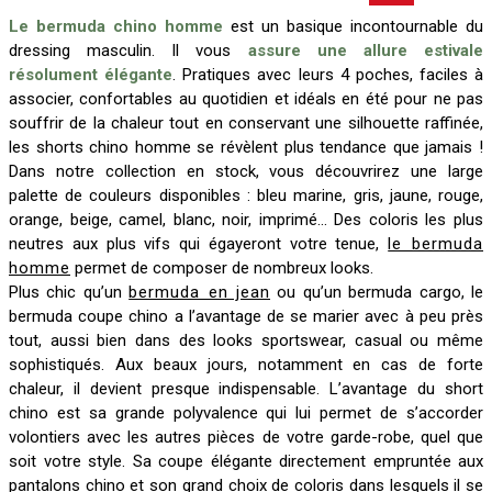
Le bermuda chino homme
est un basique incontournable du
dressing masculin. Il vous
assure une allure estivale
résolument élégante
. Pratiques avec leurs 4 poches, faciles à
associer, confortables au quotidien et idéals en été pour ne pas
souffrir de la chaleur tout en conservant une silhouette raffinée,
les shorts chino homme se révèlent plus tendance que jamais !
Dans notre collection en stock, vous découvrirez une large
palette de couleurs disponibles : bleu marine, gris, jaune, rouge,
orange, beige, camel, blanc, noir, imprimé… Des coloris les plus
neutres aux plus vifs qui égayeront votre tenue,
le bermuda
homme
permet de composer de nombreux looks.
Plus chic qu’un
bermuda en jean
ou qu’un bermuda cargo, le
bermuda coupe chino a l’avantage de se marier avec à peu près
tout, aussi bien dans des looks sportswear, casual ou même
sophistiqués. Aux beaux jours, notamment en cas de forte
chaleur, il devient presque indispensable. L’avantage du short
chino est sa grande polyvalence qui lui permet de s’accorder
volontiers avec les autres pièces de votre garde-robe, quel que
soit votre style. Sa coupe élégante directement empruntée aux
pantalons chino et son grand choix de coloris dans lesquels il se