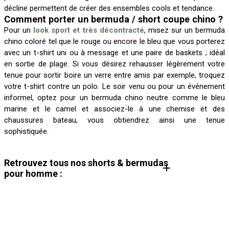
décline permettent de créer des ensembles cools et tendance.
Comment porter un bermuda / short coupe chino ?
Pour un
look sport et très décontracté
, misez sur un bermuda
chino coloré tel que le rouge ou encore le bleu que vous porterez
avec un t-shirt uni ou à message et une paire de baskets ; idéal
en sortie de plage. Si vous désirez rehausser légèrement votre
tenue pour sortir boire un verre entre amis par exemple, troquez
votre t-shirt contre un polo. Le soir venu ou pour un événement
informel, optez pour un bermuda chino neutre comme le bleu
marine et le camel et associez-le à une chemise et des
chaussures bateau, vous obtiendrez ainsi une tenue
sophistiquée.
Retrouvez tous nos shorts & bermudas
pour homme :
Short & Bermuda homme
Short en jean homme
Short lin homme
Bermuda cargo homme
Short en molleton homme
Short baggy homme
Jort homme