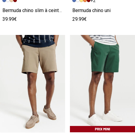
+2
Image précédente
Image suivante
Image précédente
Image suivante
Bermuda chino slim à ceinture uni
Bermuda chino uni
39.99€
29.99€