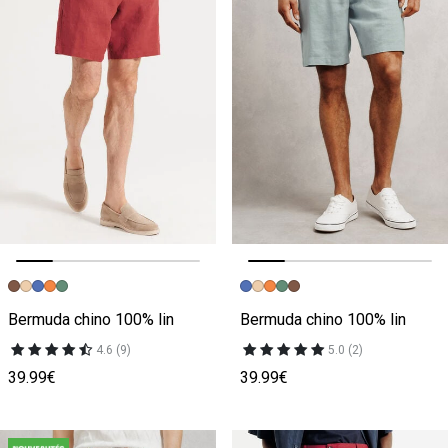
Image précédente
Image suivante
Image précédente
Image suivante
Bermuda chino 100% lin
Bermuda chino 100% lin
4.6 (9)
5.0 (2)
39.99€
39.99€