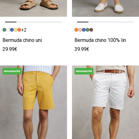
+2
Image précédente
Image suivante
Image précédente
Image suivante
Bermuda chino uni
Bermuda chino 100% lin
29.99€
39.99€