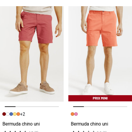
+2
Image précédente
Image suivante
Image précédente
Image suivante
Bermuda chino uni
Bermuda chino uni