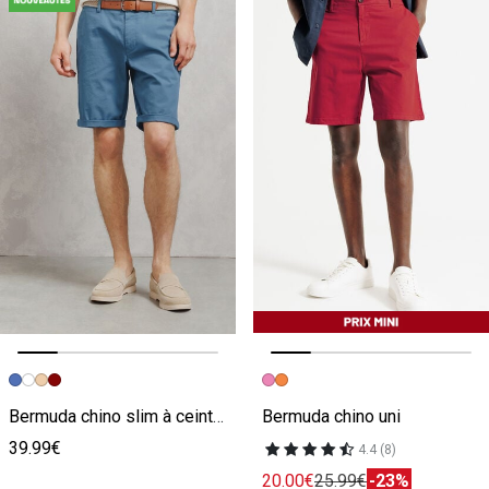
Image précédente
Image suivante
Image précédente
Image suivante
Bermuda chino slim à ceinture uni
Bermuda chino uni
39.99€
4.4 (8)
20.00€
25.99€
-23%