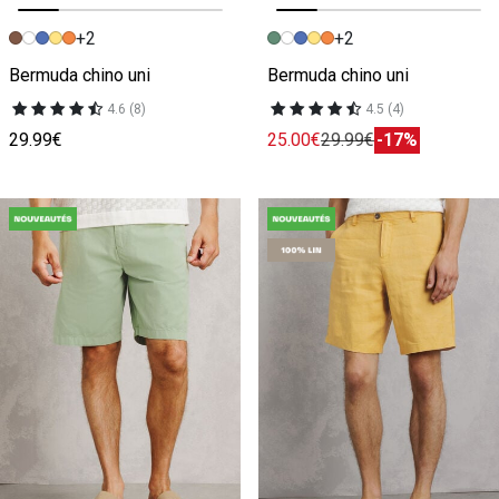
+2
+2
Image précédente
Image suivante
Image précédente
Image suivante
Bermuda chino uni
Bermuda chino uni
4.6 (8)
4.5 (4)
29.99€
25.00€
29.99€
-17%