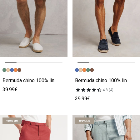
Image précédente
Image suivante
Image précédente
Image suivante
Bermuda chino 100% lin
Bermuda chino 100% lin
39.99€
4.8 (4)
39.99€