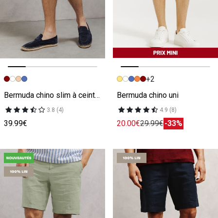
+2
Image précédente
Image suivante
Image précédente
Image suivante
Bermuda chino slim à ceinture uni
Bermuda chino uni
3.8 (4)
4.9 (8)
39.99€
20.00€
29.99€
-33%