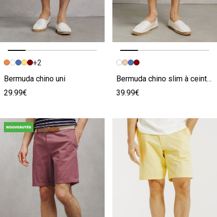
+2
Image précédente
Image suivante
Image précédente
Image suivante
Bermuda chino uni
Bermuda chino slim à ceinture uni
29.99€
39.99€