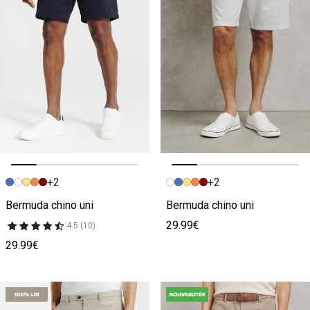
+2
+2
Image précédente
Image suivante
Image précédente
Image suivante
Bermuda chino uni
Bermuda chino uni
29.99€
4.5 (10)
29.99€