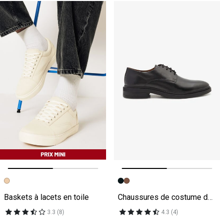
Image précédente
Image suivante
Image précédente
Image suivante
Baskets à lacets en toile
Chaussures de costume derby en cuir
3.3 (8)
4.3 (4)