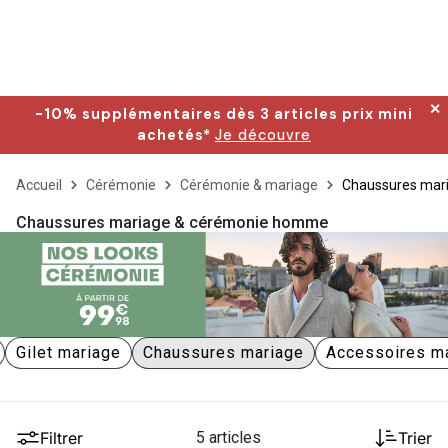
✕
-10% supplémentaires dès 3 articles prix mini
achetés*
Je découvre
Accueil
Cérémonie
Cérémonie & mariage
Chaussures mar
Chaussures mariage & cérémonie homme
Gilet mariage
Chaussures mariage
Accessoires m
Filtrer
5 articles
Trier