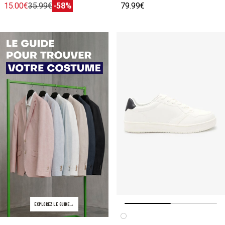
15.00€
35.99€
-58%
79.99€
EXPLOREZ LE GUIDE
Image précédente
Image suivante