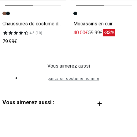
Image précédente
Image suivante
Image précédente
Image suivante
Chaussures de costume derby en cuir
Mocassins en cuir
40.00€
59.99€
-33%
4.5 (10)
79.99€
Vous aimerez aussi
pantalon costume homme
Vous aimerez aussi :
Costume Homme