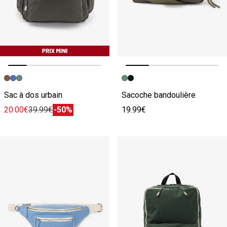
Image précédente
Image suivante
Image précédente
Image suivante
Sac à dos urbain
Sacoche bandoulière
20.00€
39.99€
-50%
19.99€