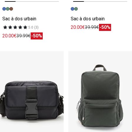
Image précédente
Image suivante
Image précédente
Image suivante
Sac à dos urbain
Sac à dos urbain
20.00€
39.99€
-50%
5.0 (3)
20.00€
39.99€
-50%