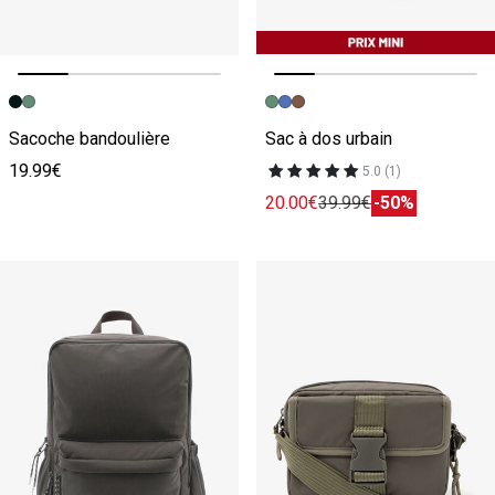
Image précédente
Image suivante
Image précédente
Image suivante
Sacoche bandoulière
Sac à dos urbain
19.99€
5.0 (1)
20.00€
39.99€
-50%