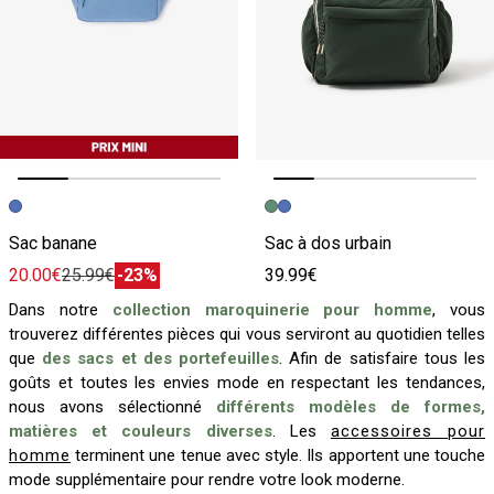
Image précédente
Image suivante
Image précédente
Image suivante
Sac banane
Sac à dos urbain
20.00€
25.99€
-23%
39.99€
Dans notre
collection maroquinerie pour homme
, vous
trouverez différentes pièces qui vous serviront au quotidien telles
que
des sacs et des portefeuilles
. Afin de satisfaire tous les
goûts et toutes les envies mode en respectant les tendances,
nous avons sélectionné
différents modèles de formes,
matières et couleurs diverses
. Les
accessoires pour
homme
terminent une tenue avec style. Ils apportent une touche
mode supplémentaire pour rendre votre look moderne.