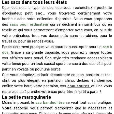
Les sacs dans tous leurs états
Quel que soit le type de sac que vous recherchez : pochette
d’ordinateur, petit
sac
… vous trouverez certainement votre
bonheur dans notre collection disponible. Nous vous proposons
des
sacs pour ordinateur
qui se déclinent en simili cuir ou en
textile et qui vous permettront d’emporter avec vous, en plus de
votre ordinateur, tous vos documents sans les abîmer, pour le
travail ou pour un rendez-vous.
Particulièrement pratique, vous pourrez aussi opter pour un
sac à
dos
. Grâce à sa grande capacité, vous pourrez y ranger toutes
vos affaires sans souci. Son style très tendance accessoirisera
votre tenue pour un look casual sport. Le sac à dos est idéal pour
partir en voyage ou pour une sortie.
Que vous adoptiez un look décontracté en jean, baskets et tee-
shirt ou plus élégant en pantalon chino, derbies et chemise,
enfilez votre haut, votre pantalon, vos
chaussures
et il ne vous
reste plus qu’à prendre votre sac pour être fin prêt à partir !
La petite maroquinerie
Moins imposant, le
sac bandoulière
se veut tout aussi pratique.
Votre sacoche vous permet d’emporter que le nécessaire et
l’essentiel avec vous. Choisissez-le avec soin afin qu’il s’accorde