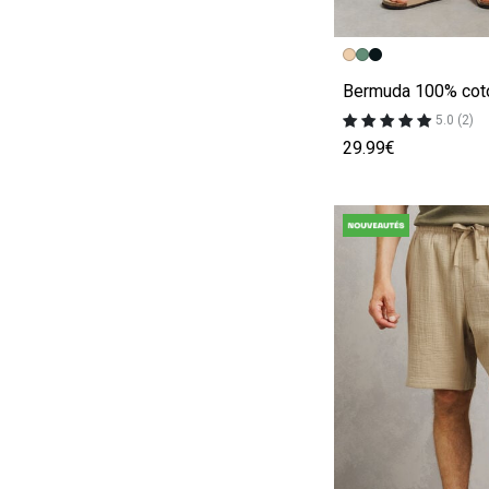
Image précédent
Image suivante
5.0 (2)
29.99€