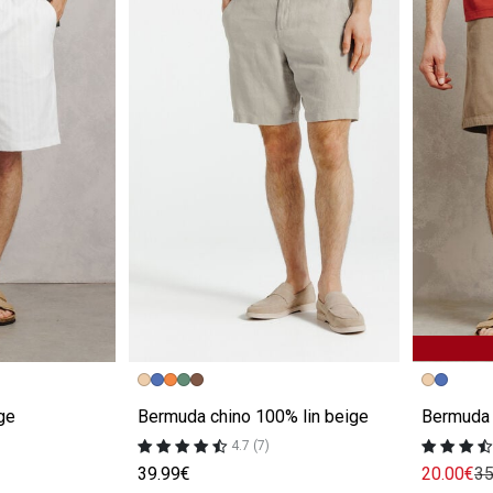
e
Image précédente
Image suivante
Image pr
Image su
ge
Bermuda chino 100% lin beige
Bermuda 
4.7 (7)
39.99€
20.00€
35