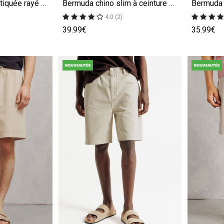
Bermuda taille élastiquée rayé beige
Bermuda chino slim à ceinture uni beige
4.0 (2)
39.99€
35.99€