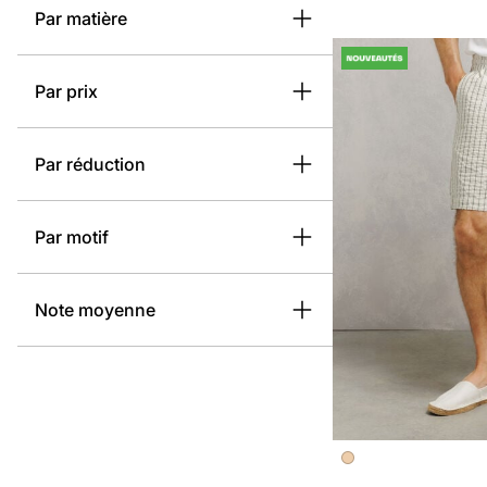
Par matière
Par prix
Par réduction
Par motif
Note moyenne
Image précédent
Image suivante