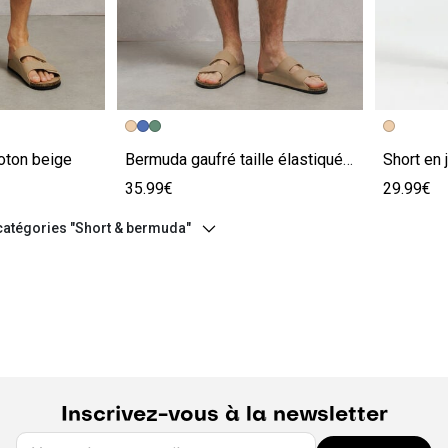
e
Image précédente
Image suivante
Image pr
Image su
oton beige
Bermuda gaufré taille élastiquée beige
Short en 
35.99€
29.99€
 catégories "Short & bermuda"
Inscrivez-vous à la newsletter