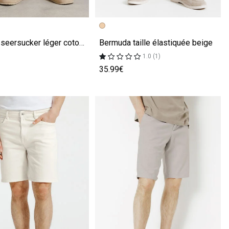
écédente
ivante
Image précédente
Image suivante
Bermuda seersucker léger coton majoritaire rayé beige
Bermuda taille élastiquée beige
1.0 (1)
35.99€