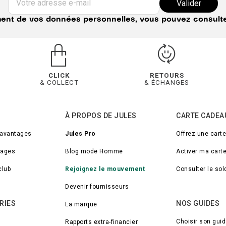
Votre adresse e-mail
Valider
ement de vos données personnelles, vous pouvez consult
CLICK
RETOURS
& COLLECT
& ÉCHANGES
À PROPOS DE JULES
CARTE CADEA
 avantages
Jules Pro
Offrez une cart
tages
Blog mode Homme
Activer ma cart
club
Rejoignez le mouvement
Consulter le so
Devenir fournisseurs
RIES
NOS GUIDES
La marque
Choisir son gui
Rapports extra-financier