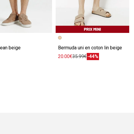
écédente
ivante
Image précédente
Image suivante
jean beige
Bermuda uni en coton lin beige
20.00€
35.99€
-44%