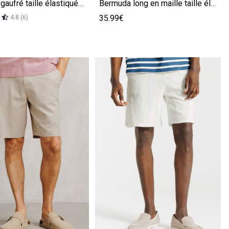
Bermuda gaufré taille élastiquée beige
Bermuda long en maille taille élastiquée beige
35.99€
4.8 (6)