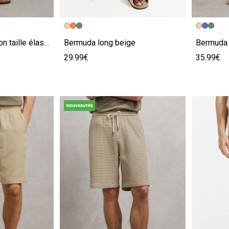
e
Image précédente
Image suivante
Image pr
Image su
Bermuda 100% coton taille élastiquée beige
Bermuda long beige
29.99€
35.99€