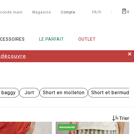
0
conde main
Magasins
Compte
FR/fr
CESSOIRES
LE PARFAIT
OUTLET
✕
 découvre
a baggy
Jort
Short en molleton
Short et bermuda 
Trier