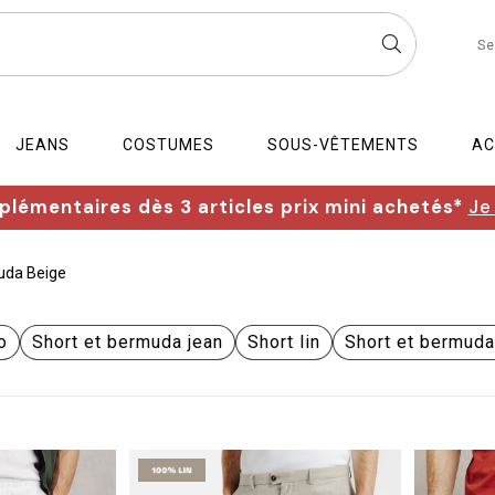
Se
JEANS
COSTUMES
SOUS-VÊTEMENTS
AC
lémentaires dès 3 articles prix mini achetés*
Je
uda Beige
o
Short et bermuda jean
Short lin
Short et bermud