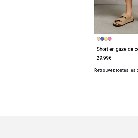
Image précédent
Image suivante
Short en gaze de c
29.99€
Retrouvez toutes les