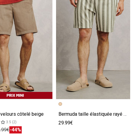
écédente
ivante
Image précédente
Image suivante
velours côtelé beige
Bermuda taille élastiquée rayé beige
29.99€
3.5 (2)
.99€
-44%