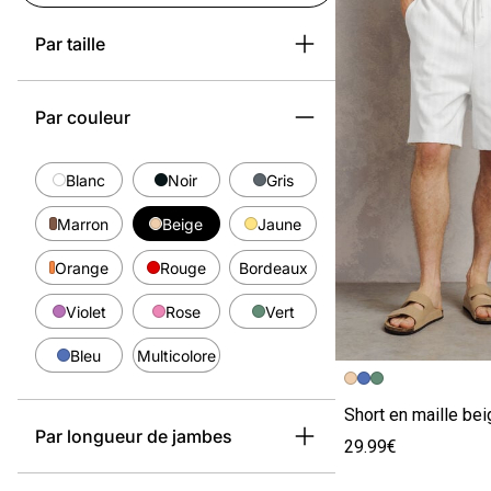
Par taille
Par couleur
Blanc
Noir
Gris
Marron
Beige
Jaune
Orange
Rouge
Bordeaux
Violet
Rose
Vert
Bleu
Multicolore
Image précédent
Image suivante
Short en maille bei
Par longueur de jambes
29.99€