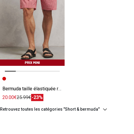
Image précédente
Image suivante
Bermuda taille élastiquée rayé rouge
20.00€
25.99€
-23%
Retrouvez toutes les catégories "Short & bermuda"