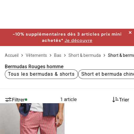
✕
-10% supplémentaires dès 3 articles prix mini
achetés*
Je découvre
Accueil
Vêtements
Bas
Short & bermuda
Short & berm
Bermudas Rouges homme
Tous les bermudas & shorts
Short et bermuda chin
Filtrer
1 article
Trier