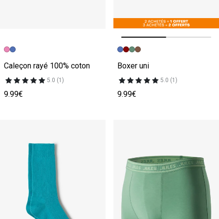
Image précédente
Image suivante
Caleçon rayé 100% coton
Boxer uni
5.0 (1)
5.0 (1)
9.99€
9.99€