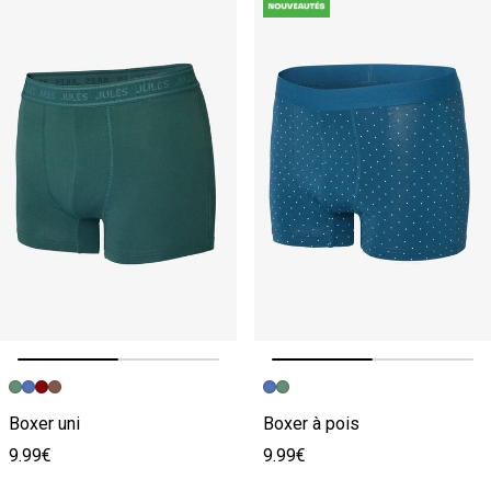
Image précédente
Image suivante
Image précédente
Image suivante
Boxer uni
Boxer à pois
9.99€
9.99€