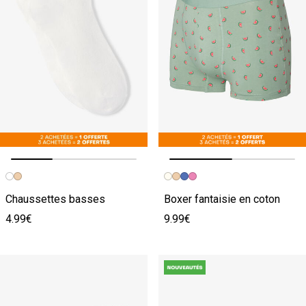
Image précédente
Image suivante
Image précédente
Image suivante
Chaussettes basses
Boxer fantaisie en coton
4.99€
9.99€