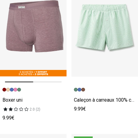
Image précédente
Image suivante
Boxer uni
Caleçon à carreaux 100% coton
9.99€
2.0 (2)
9.99€