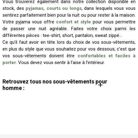
Vous trouverez également dans notre collection disponible en
stock, des
pyjamas, courts ou longs
, dans lesquels vous vous
sentirez parfaitement bien pour la nuit ou pour rester à la maison.
Votre pyjama vous offre
confort et style
pour vous permettre
de passer une nuit agréable. Faites votre choix parmi les
différentes pièces : tee-shirt, short, pantalon, sweat zippé…
Ce qu’il faut avoir en tête lors du choix de vos sous-vêtements,
en plus du style que vous souhaitez pour vos dessous, c’est que
vos sous-vêtements doivent être
confortables et faciles à
porter
. Vous devez vous sentir à l’aise à l’intérieur.
Retrouvez tous nos sous-vêtements pour
homme :
Pyjama homme
Boxer homme
Caleçon homme
Chaussettes homme
Lot de chaussettes homme
Lot de boxers homme
Chaussettes fantaisies homme
Caleçon fantaisie homme