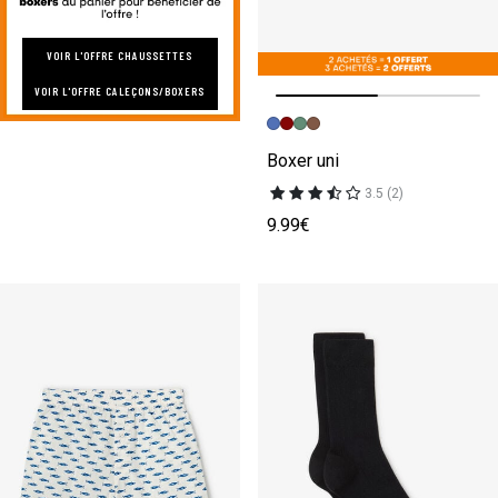
VOIR L'OFFRE CHAUSSETTES
VOIR L'OFFRE CALEÇONS/BOXERS
Image précédente
Image suivante
Boxer uni
3.5 (2)
9.99€