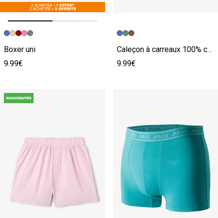
Image précédente
Image suivante
Boxer uni
Caleçon à carreaux 100% coton
9.99€
9.99€