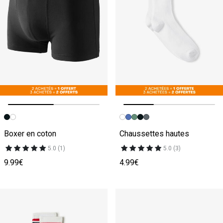
Image précédente
Image suivante
Image précédente
Image suivante
Boxer en coton
Chaussettes hautes
5.0 (1)
5.0 (3)
9.99€
4.99€