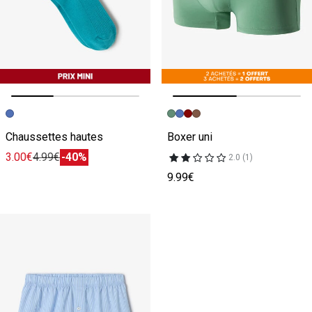
Image précédente
Image suivante
Image précédente
Image suivante
Chaussettes hautes
Boxer uni
3.00€
4.99€
-40%
2.0 (1)
9.99€