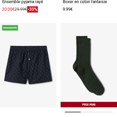
Ensemble pyjama rayé
Boxer en coton fantaisie
20.00€
29.99€
-33%
9.99€