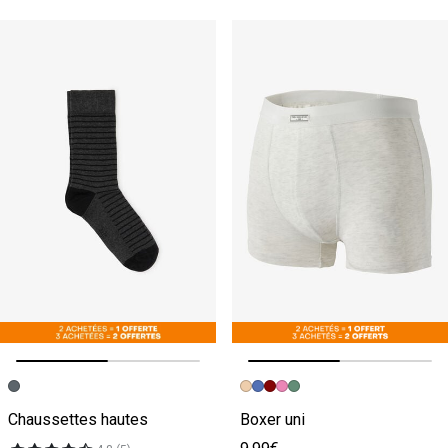
Image précédente
Image suivante
Image précédente
Image suivante
Chaussettes hautes
Boxer uni