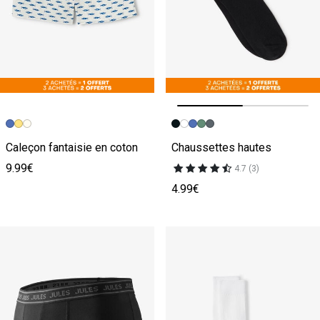
Image précédente
Image suivante
Caleçon fantaisie en coton
Chaussettes hautes
9.99€
4.7 (3)
4.99€