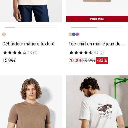
Image précédente
Image suivante
Image précédente
Image suivante
Débardeur matière texturée beige
Tee shirt en maille jeux de points beige
4.0 (1)
4.2 (5)
15.99€
20.00€
29.99€
-33%