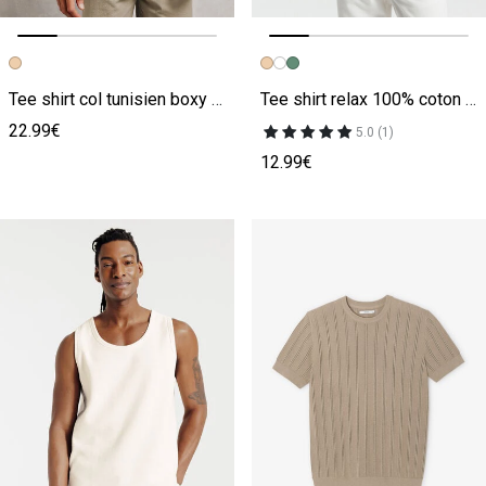
Image précédente
Image suivante
Image précédente
Image suivante
Tee shirt col tunisien boxy beige
Tee shirt relax 100% coton beige
22.99€
5.0 (1)
12.99€