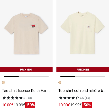
Image précédente
Image suivante
Image précédente
Image suivante
Tee shirt licence Keith Haring beige
Tee shirt col rond reliéfé beige
5.0 (3)
4.5 (14)
10.00€
19.99€
-50%
10.00€
19.99€
-50%