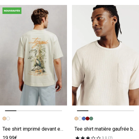
Image précédente
Image suivante
Image précédente
Image suivante
Tee shirt imprimé devant et dos Japon beige
Tee shirt matière gaufrée beige
19.99€
3.0 (2)