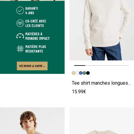
DÉCOUVRIR LA GAMME
Image précédente
Image suivante
Tee shirt manches longues matière douce beige
15.99€