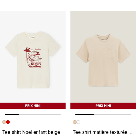
Image précédente
Image suivante
Image précédente
Image suivante
Tee shirt Noël enfant beige
Tee shirt matière texturée col rond beige