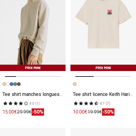
Image précédente
Image suivante
Image précédente
Image suivante
Tee shirt manches longues matière reliéfée beige
Tee shirt licence Keith Haring beige
4.0 (1)
4.7 (7)
15.00€
29.99€
-50%
10.00€
19.99€
-50%