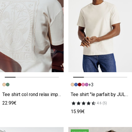
+3
Image précédente
Image suivante
Image précédente
Image suivante
Tee shirt col rond relax imprimé dos timbre beige
Tee shirt "le parfait by JULES" beige
22.99€
4.6 (5)
15.99€