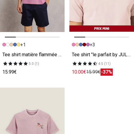
+1
+3
Image précédente
Image suivante
Image précédente
Image suivante
Tee shirt matière flammée broderie poitrine rose
Tee shirt "le parfait by JULES" rose
5.0 (1)
4.5 (11)
15.99€
10.00€
15.99€
-37%