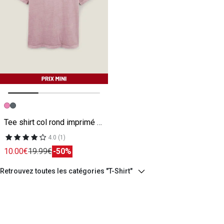
Image précédente
Image suivante
Tee shirt col rond imprimé poitrine en coton rose
4.0 (1)
10.00€
19.99€
-50%
Retrouvez toutes les catégories "T-Shirt"