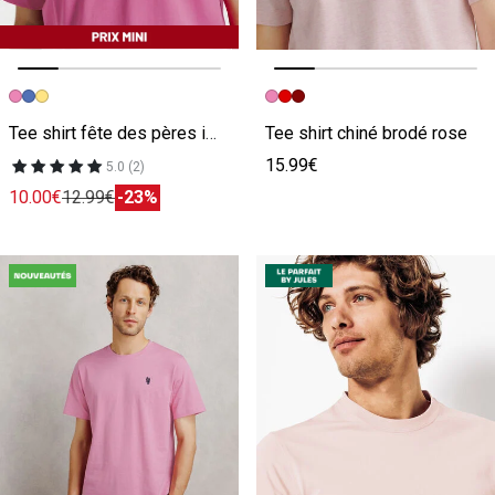
Image précédente
Image suivante
Image précédente
Image suivante
Tee shirt fête des pères imprimé poitrine rose
Tee shirt chiné brodé rose
15.99€
5.0 (2)
10.00€
12.99€
-23%