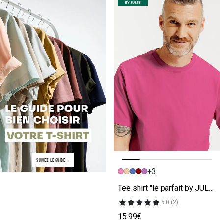
SUIVEZ LE GUIDE
+3
Image précédente
Image suivante
Tee shirt "le parfait by JULES" rose
5.0 (2)
15.99€