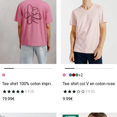
+2
Image précédente
Image suivante
Image précédente
Image suivante
Tee shirt 100% coton imprimé fleurs au dos rose
Tee shirt col V en coton rose
5.0 (2)
3.0 (2)
19.99€
9.99€