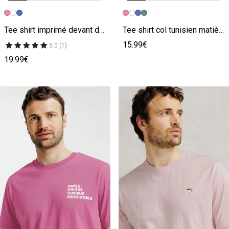
Image précédente
Image suivante
Image précédente
Image suivante
Tee shirt imprimé devant dos rose
Tee shirt col tunisien matière flammée rose
15.99€
5.0 (1)
19.99€