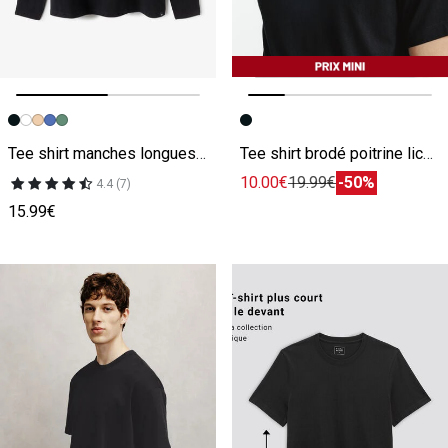
Image précédente
Image suivante
Image précédente
Image suivante
Tee shirt manches longues matière douce noir
Tee shirt brodé poitrine licence L'Équipe noir
10.00€
19.99€
-50%
4.4 (7)
15.99€