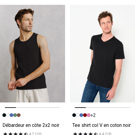
+2
Image précédente
Image suivante
Image précédente
Image suivante
Débardeur en côte 2x2 noir
Tee shirt col V en coton noir
4.7 (10)
4.4 (19)