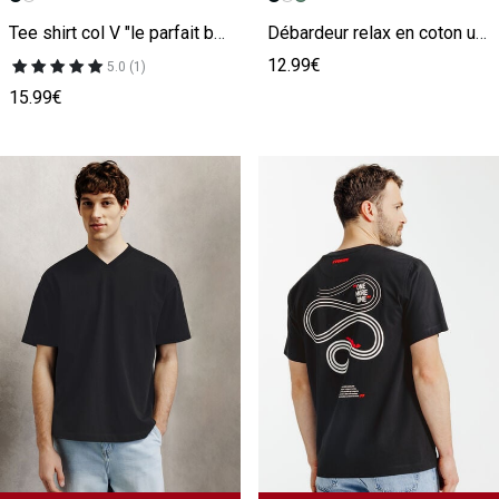
Tee shirt col V "le parfait by JULES" noir
Débardeur relax en coton uni noir
12.99€
5.0 (1)
15.99€