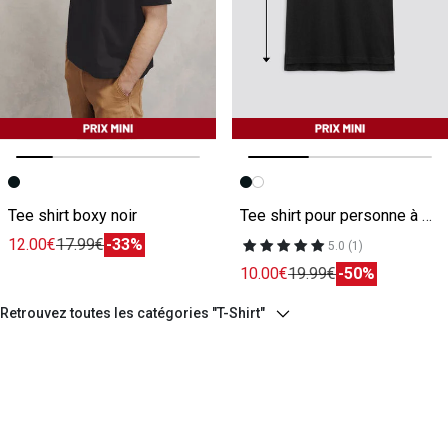
Image précédente
Image suivante
Image précédente
Image suivante
Tee shirt boxy noir
Tee shirt pour personne à mobilité réduite noir
12.00€
17.99€
-33%
5.0 (1)
10.00€
19.99€
-50%
Retrouvez toutes les catégories "T-Shirt"