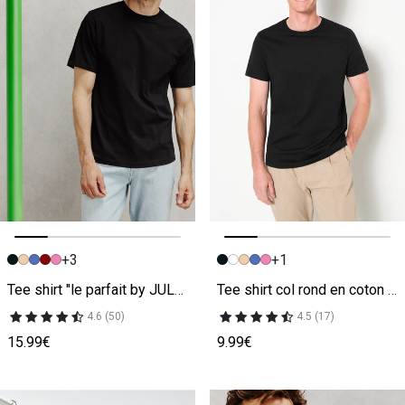
+3
+1
Image précédente
Image suivante
Image précédente
Image suivante
Tee shirt "le parfait by JULES" noir
Tee shirt col rond en coton noir
4.6 (50)
4.5 (17)
15.99€
9.99€