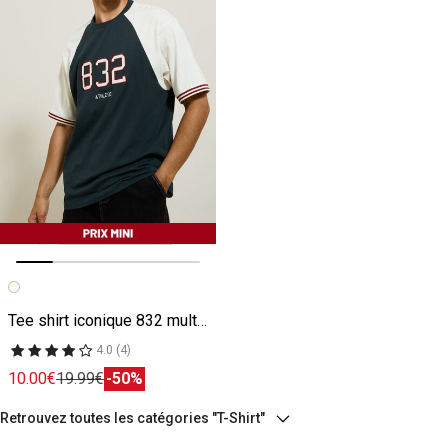
Image précédente
Image suivante
Tee shirt iconique 832 multicolore
4.0 (4)
10.00€
19.99€
-50%
Retrouvez toutes les catégories "T-Shirt"