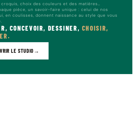
, croquis, choix des couleurs et des matières…
haque pièce, un savoir-faire unique : celui de nos
qui, en coulisses, donnent naissance au style que vous
e.
ER, CONCEVOIR, DESSINER,
CHOISIR,
ER.
VRIR LE STUDIO