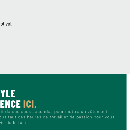
tival.
TYLE
MENCE
ICI.
ffit de quelques secondes pour mettre un vêtement
nous faut des heures de travail et de passion pour vous
e de le faire.