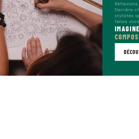
Réflexions
Derrière c
stylistes 
faites vivr
IMAGIN
COMPOS
DÉCOU