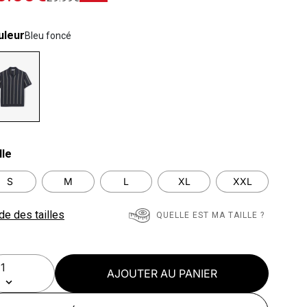
uleur
Bleu foncé
lected
lle
S
M
L
XL
XXL
de des tailles
QUELLE EST MA TAILLE ?
AJOUTER AU PANIER