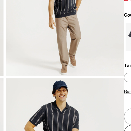
Co
se
Tai
Gui