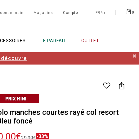
0
conde main
Magasins
Compte
FR/fr
CESSOIRES
LE PARFAIT
OUTLET
✕
 découvre
lo manches courtes rayé col resort
Bleu foncé
0.00€
-33%
29.99€