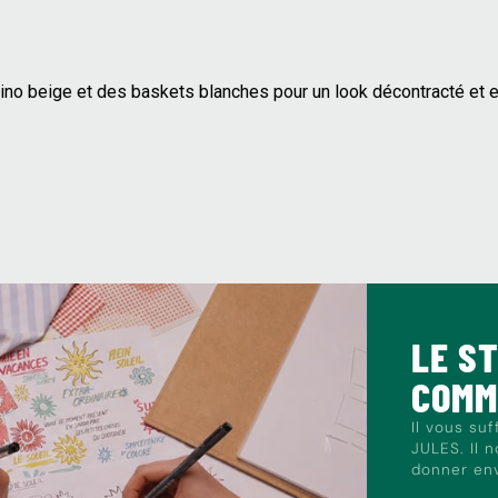
ino beige et des baskets blanches pour un look décontracté et es
LE S
COM
Il vous su
JULES. Il 
donner envi