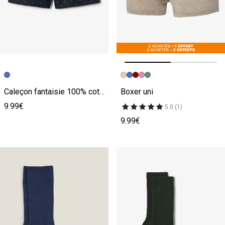
Image précédente
Image suivante
Caleçon fantaisie 100% coton
Boxer uni
9.99€
5.0 (1)
9.99€