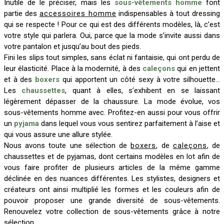
Inutile de le préciser, mais les
sous-vêtements homme
font
partie des
accessoires homme
indispensables à tout dressing
qui se respecte ! Pour ce qui est des différents modèles, là, c’est
votre style qui parlera. Oui, parce que la mode s’invite aussi dans
votre pantalon et jusqu’au bout des pieds.
Fini les slips tout simples, sans éclat ni fantaisie, qui ont perdu de
leur élasticité. Place à la modernité, à des
caleçons
qui en jettent
et à des
boxers
qui apportent un côté sexy à votre silhouette…
Les
chaussettes
, quant à elles, s’exhibent en se laissant
légèrement dépasser de la chaussure. La mode évolue, vos
sous-vêtements homme avec. Profitez-en aussi pour vous offrir
un
pyjama
dans lequel vous vous sentirez parfaitement à l’aise et
qui vous assure une allure stylée.
Nous avons toute une sélection de
boxers
, de
caleçons
, de
chaussettes et de pyjamas, dont certains modèles en lot afin de
vous faire profiter de plusieurs articles de la même gamme
déclinée en des nuances différentes. Les stylistes, designers et
créateurs ont ainsi multiplié les formes et les couleurs afin de
pouvoir proposer une grande diversité de sous-vêtements.
Renouvelez votre collection de sous-vêtements grâce à notre
sélection.