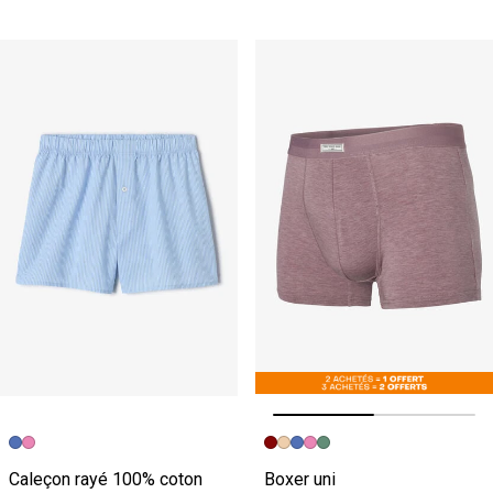
Image précédente
Image suivante
Caleçon rayé 100% coton
Boxer uni