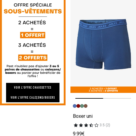
VOIR L'OFFRE CHAUSSETTES
VOIR L'OFFRE CALEÇONS/BOXERS
Image précédente
Image suivante
Boxer uni
3.5 (2)
9.99€