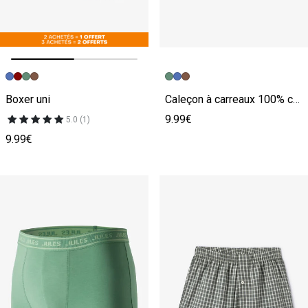
Image précédente
Image suivante
Boxer uni
Caleçon à carreaux 100% coton
9.99€
5.0 (1)
9.99€