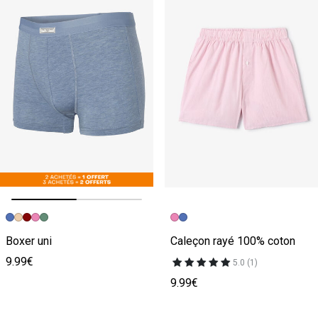
Image précédente
Image suivante
Boxer uni
Caleçon rayé 100% coton
9.99€
5.0 (1)
9.99€