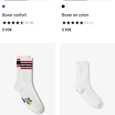
Image précédente
Image suivante
Image précédente
Image suivante
Boxer confort
Boxer en coton
4.5 (8)
5.0 (1)
9.99€
9.99€