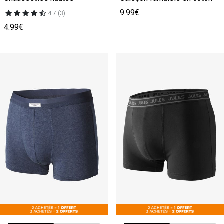
9.99€
4.7 (3)
4.99€