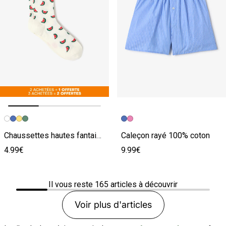
Image précédente
Image suivante
Chaussettes hautes fantaisies
Caleçon rayé 100% coton
4.99€
9.99€
Il vous reste
165
articles à découvrir
Voir plus d'articles