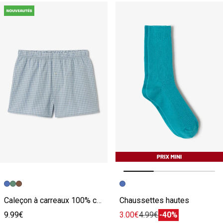
Image précédente
Image suivante
Caleçon à carreaux 100% coton
Chaussettes hautes
9.99€
3.00€
4.99€
-40%