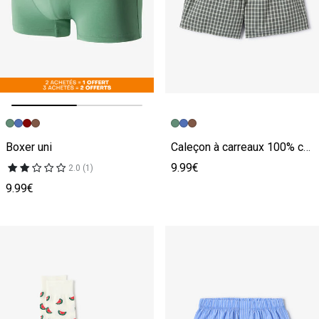
Image précédente
Image suivante
Boxer uni
Caleçon à carreaux 100% coton
9.99€
2.0 (1)
9.99€