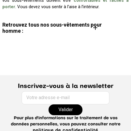
vos sous-vêtements doivent être
confortables et faciles à
porter
. Vous devez vous sentir à l’aise à l’intérieur.
Retrouvez tous nos sous-vêtements pour
homme :
Pyjama homme
Boxer homme
Caleçon homme
Chaussettes homme
Lot de chaussettes homme
Lot de boxers homme
Chaussettes fantaisies homme
Caleçon fantaisie homme
Inscrivez-vous à la newsletter
Votre adresse e-mail
Valider
Pour plus d'informations sur le traitement de vos
données personnelles, vous pouvez consulter notre
politique de confidentialité