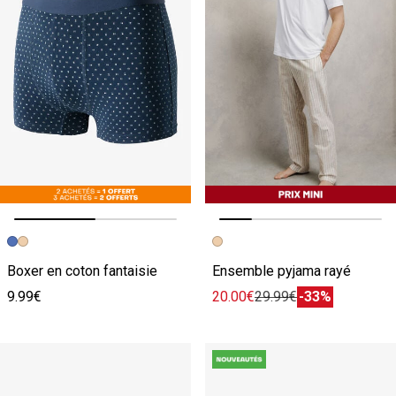
Image précédente
Image suivante
Image précédente
Image suivante
Boxer en coton fantaisie
Ensemble pyjama rayé
9.99€
20.00€
29.99€
-33%