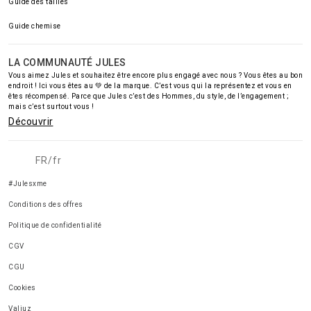
Guide des tailles
Guide chemise
LA COMMUNAUTÉ JULES
Vous aimez Jules et souhaitez être encore plus engagé avec nous ? Vous êtes au bon
endroit ! Ici vous êtes au 💚 de la marque. C’est vous qui la représentez et vous en
êtes récompensé. Parce que Jules c’est des Hommes, du style, de l’engagement ;
mais c’est surtout vous !
Découvrir
FR/fr
#Julesxme
Conditions des offres
Politique de confidentialité
CGV
CGU
Cookies
Valiuz