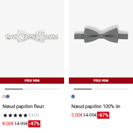
Image précédente
Image suivante
Image précédente
Image suivante
Nœud papillon fleuri
Nœud papillon 100% lin
5.00€
14.99€
-67%
5.0 (1)
8.00€
14.99€
-47%