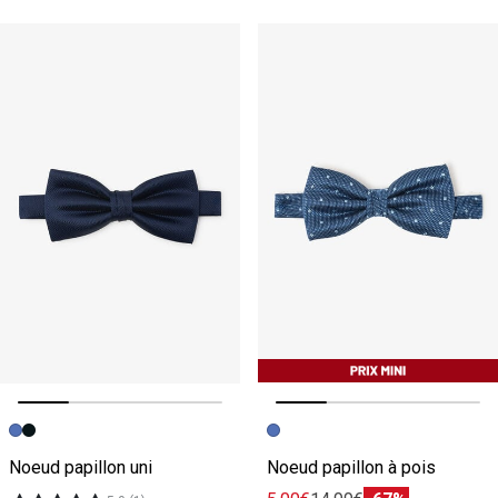
Image précédente
Image suivante
Image précédente
Image suivante
Noeud papillon uni
Noeud papillon à pois