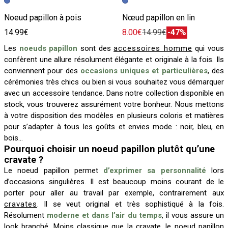
Image précédente
Image suivante
Image précédente
Image suivante
Noeud papillon à pois
Nœud papillon en lin
14.99€
8.00€
14.99€
-47%
Les
noeuds papillon
sont des
accessoires homme
qui vous
confèrent une allure résolument élégante et originale à la fois. Ils
conviennent pour des
occasions uniques et particulières
, des
cérémonies très chics ou bien si vous souhaitez vous démarquer
avec un accessoire tendance. Dans notre collection disponible en
stock, vous trouverez assurément votre bonheur. Nous mettons
à votre disposition des modèles en plusieurs coloris et matières
pour s’adapter à tous les goûts et envies mode : noir, bleu, en
bois…
Pourquoi choisir un noeud papillon plutôt qu’une
cravate ?
Le noeud papillon permet
d’exprimer sa personnalité
lors
d’occasions singulières. Il est beaucoup moins courant de le
porter pour aller au travail par exemple, contrairement aux
cravates
. Il se veut original et très sophistiqué à la fois.
Résolument
moderne et dans l’air du temps
, il vous assure un
look branché. Moins classique que la cravate, le noeud papillon