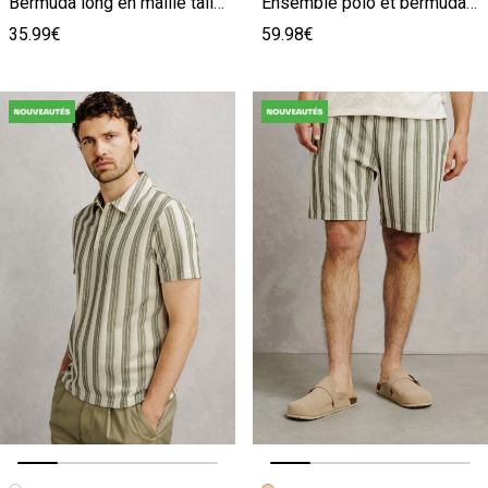
Bermuda long en maille taille élastiquée
Ensemble polo et bermuda rayé texturé - Kaki
35.99€
59.98€