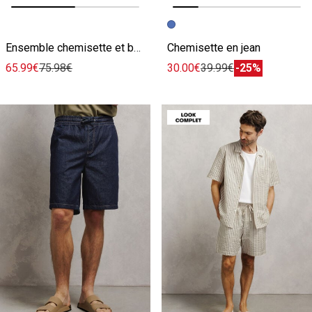
Image précédente
Image suivante
Image précédente
Image suivante
Ensemble chemisette et bermuda en jean - Bleu
Chemisette en jean
65.99€
75.98€
30.00€
39.99€
-25%