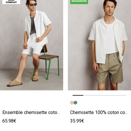
Image précédente
Image suivante
Ensemble chemisette coton et bermuda en maille - Beige
Chemisette 100% coton col requin unie
65.98€
35.99€