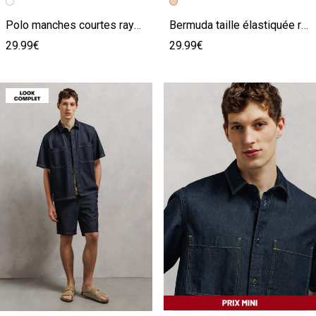
Image précédente
Image suivante
Image précédente
Image suivante
Polo manches courtes rayé texturé
Bermuda taille élastiquée rayé
29.99€
29.99€