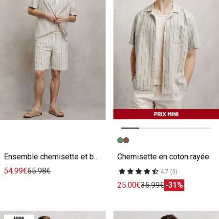
Image précédente
Image suivante
Ensemble chemisette et bermuda rayé - Vert
Chemisette en coton rayée
54.99€
65.98€
4.7 (3)
25.00€
35.99€
-31%