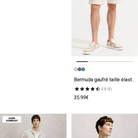
Image précédente
Image suivante
Bermuda gaufré taille élastiquée
4.8 (6)
35.99€