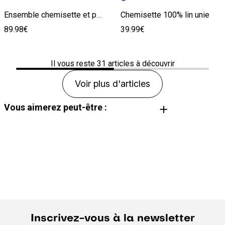
Ensemble chemisette et pantalon tapered 100% lin - Bleu
Chemisette 100% lin unie
89.98€
39.99€
Il vous reste
31
articles à découvrir
Voir plus d'articles
Vous aimerez peut-être :
T-shirt noir Homme
Pantalon jogging Homme
Pantalon large Homme
Jean Homme
Inscrivez-vous à la newsletter