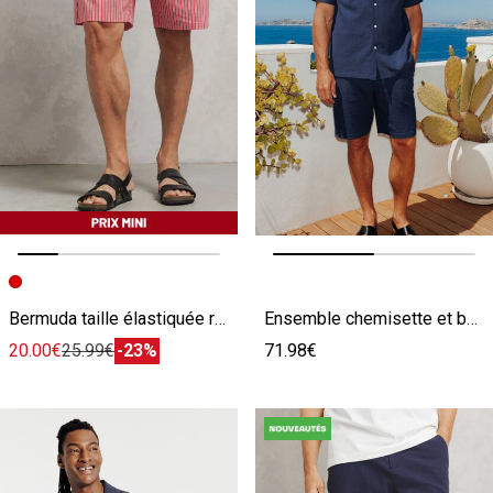
Image précédente
Image suivante
Image précédente
Image suivante
Bermuda taille élastiquée rayé
Ensemble chemisette et bermuda seersucker rayé - Bleu moyen
20.00€
25.99€
-23%
71.98€