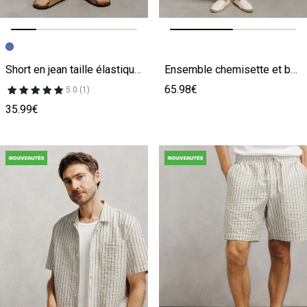
Image précédente
Image suivante
Image précédente
Image suivante
Short en jean taille élastiquée
Ensemble chemisette et bermuda rayé - Écru
65.98€
5.0 (1)
35.99€