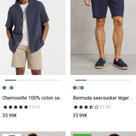
Image précédente
Image suivante
Image précédente
Image suivante
Chemisette 100% coton seersucker unie
Bermuda seersucker léger coton majoritaire rayé
5.0 (1)
3.7 (3)
35.99€
35.99€