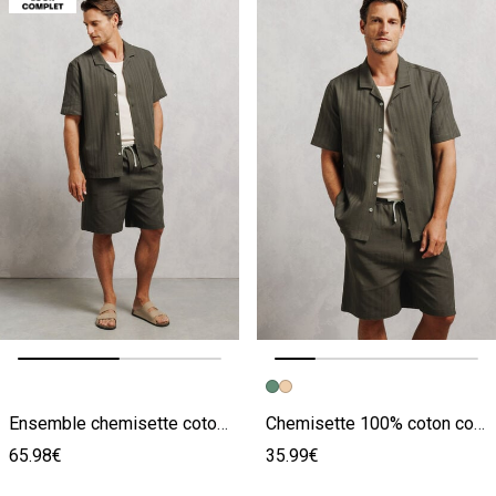
Image précédente
Image suivante
Image précédente
Image suivante
Ensemble chemisette coton et bermuda en maille - Kaki
Chemisette 100% coton col requin unie
65.98€
35.99€