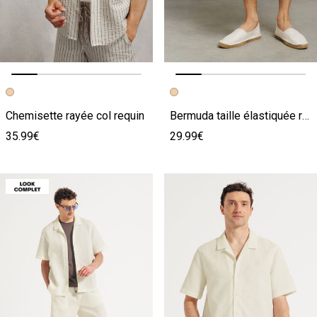
Image précédente
Image suivante
Image précédente
Image suivante
Chemisette rayée col requin
Bermuda taille élastiquée rayé
35.99€
29.99€