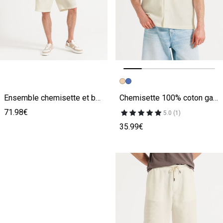
Image précédente
Image suivante
Ensemble chemisette et bermuda gaufré - Écru
Chemisette 100% coton gaufrée unie
71.98€
5.0 (1)
35.99€