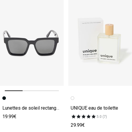
Image précédente
Image suivante
Lunettes de soleil rectangulaires
UNIQUE eau de toilette
19.99€
5.0 (7)
29.99€