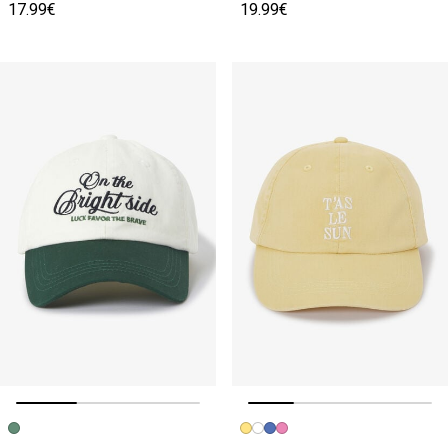
17.99€
19.99€
Image précédente
Image suivante
Image précédente
Image suivante