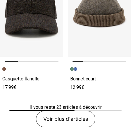
Image précédente
Image suivante
Image précédente
Image suivante
Casquette flanelle
Bonnet court
17.99€
12.99€
Il vous reste
23
articles à découvrir
Voir plus d'articles