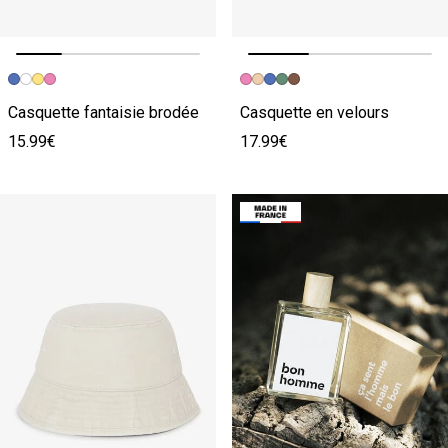
Image précédente
Image suivante
Image précédente
Image suivante
Casquette fantaisie brodée
Casquette en velours
15.99€
17.99€