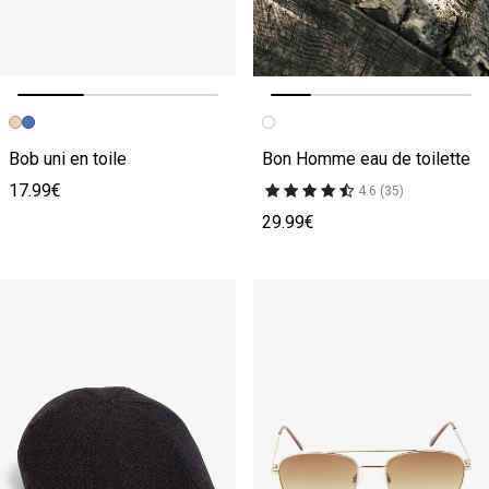
Image précédente
Image suivante
Image précédente
Image suivante
Bob uni en toile
Bon Homme eau de toilette
17.99€
4.6 (35)
29.99€