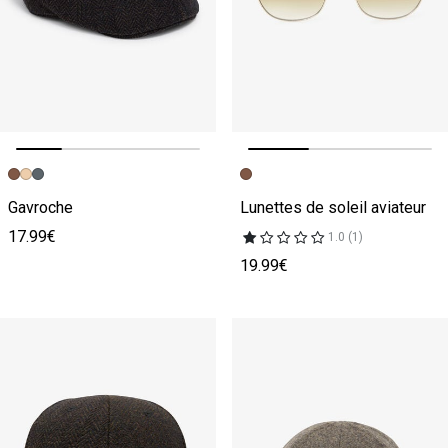
Image précédente
Image suivante
Image précédente
Image suivante
Gavroche
Lunettes de soleil aviateur
17.99€
1.0 (1)
19.99€