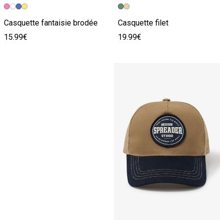
Image précédente
Image suivante
Image précédente
Image suivante
Casquette fantaisie brodée
Casquette filet
15.99€
19.99€