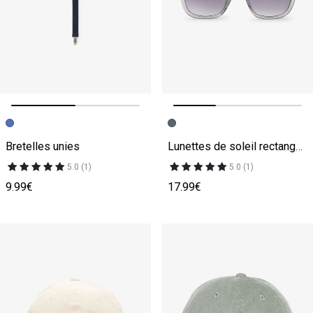
Image précédente
Image suivante
Image précédente
Image suivante
Bretelles unies
Lunettes de soleil rectangulaires
5.0 (1)
5.0 (1)
9.99€
17.99€