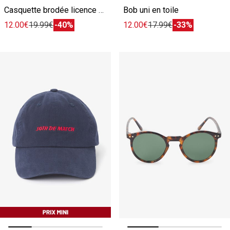
Casquette brodée licence Tour de France
Bob uni en toile
12.00€
19.99€
-40%
12.00€
17.99€
-33%