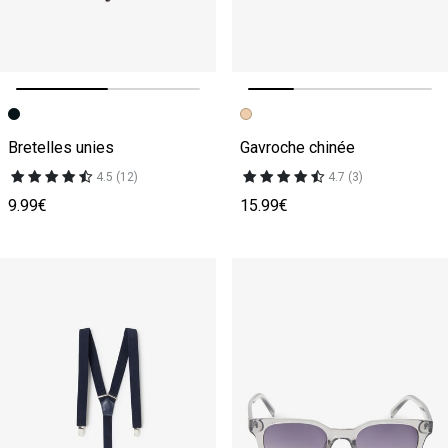
Image précédente
Image suivante
Image précédente
Image suivante
Bretelles unies
Gavroche chinée
4.5 (12)
4.7 (3)
9.99€
15.99€