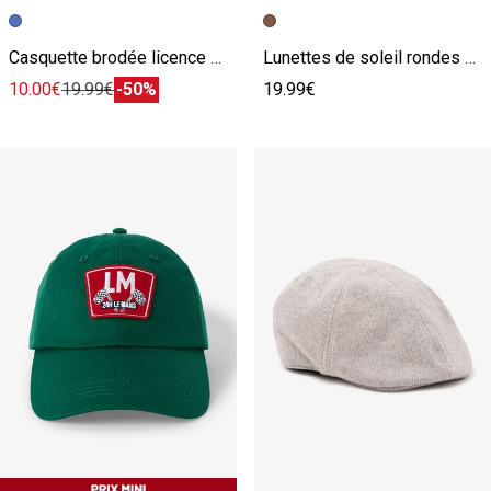
Image précédente
Image suivante
Image précédente
Image suivante
Casquette brodée licence L'Équipe
Lunettes de soleil rondes monture écaille
10.00€
19.99€
-50%
19.99€