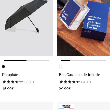
Image précédente
Image suivante
Image précédente
Image suivante
Parapluie
Bon Gars eau de toilette
3.7 (11)
4.4 (47)
15.99€
29.99€