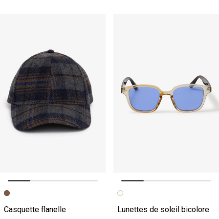
Image précédente
Image suivante
Image précédente
Image suivante
Casquette flanelle
Lunettes de soleil bicolore