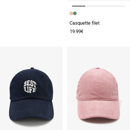
Image précédente
Image suivante
Casquette filet
19.99€