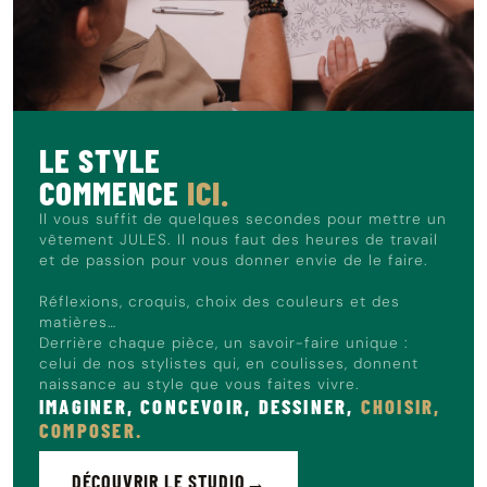
une tenue de bureau élégante. Lors des journées plus
douces, portez-la ouverte sur un t-shirt basique pour un
look décontracté et moderne.
Le mannequin mesure 1m86 et porte du L.
LE STYLE
COMMENCE
ICI.
Il vous suffit de quelques secondes pour mettre un
vêtement JULES. Il nous faut des heures de travail
et de passion pour vous donner envie de le faire.
Réflexions, croquis, choix des couleurs et des
matières…
Derrière chaque pièce, un savoir-faire unique :
celui de nos stylistes qui, en coulisses, donnent
naissance au style que vous faites vivre.
IMAGINER, CONCEVOIR, DESSINER,
CHOISIR,
COMPOSER.
DÉCOUVRIR LE STUDIO