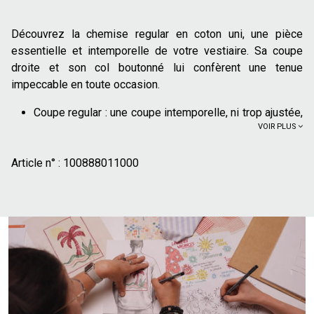
Découvrez la chemise regular en coton uni, une pièce
essentielle et intemporelle de votre vestiaire. Sa coupe
droite et son col boutonné lui confèrent une tenue
impeccable en toute occasion.
Coupe regular : une coupe intemporelle, ni trop ajustée,
VOIR PLUS
ni trop large
Col français boutonné : ses pointes maintenues par
Article n° :
des boutons assurent une tenue impeccable
100888011000
Motif uni
Manches longues
100% coton : Le coton offre un confort, doux et
agréable au quotidien
Pièce maîtresse d'un dressing polyvalent, cette chemise
s'adapte à tous les styles. Pour une allure casual et
soignée, mariez-la avec un chino ou un jean brut. Elle se
glisse parfaitement sous un pull à col V ou un blazer pour