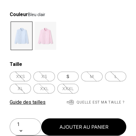
Couleur
Bleu clair
selected
Taille
XXS
XS
S
M
L
XL
XXL
XXXL
Guide des tailles
QUELLE EST MA TAILLE ?
AJOUTER AU PANIER