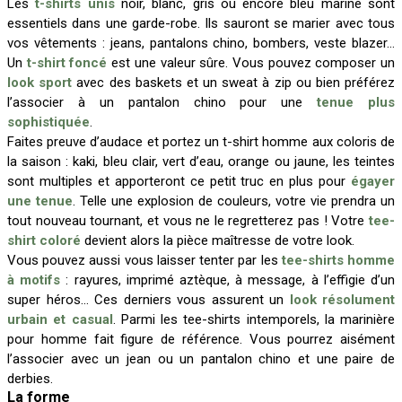
Les
t-shirts unis
noir, blanc, gris ou encore bleu marine sont
essentiels dans une garde-robe. Ils sauront se marier avec tous
vos vêtements : jeans, pantalons chino, bombers, veste blazer…
Un
t-shirt foncé
est une valeur sûre. Vous pouvez composer un
look sport
avec des baskets et un sweat à zip ou bien préférez
l’associer à un pantalon chino pour une
tenue plus
sophistiquée
.
Faites preuve d’audace et portez un t-shirt homme aux coloris de
la saison : kaki, bleu clair, vert d’eau, orange ou jaune, les teintes
sont multiples et apporteront ce petit truc en plus pour
égayer
une tenue
. Telle une explosion de couleurs, votre vie prendra un
tout nouveau tournant, et vous ne le regretterez pas ! Votre
tee-
shirt coloré
devient alors la pièce maîtresse de votre look.
Vous pouvez aussi vous laisser tenter par les
tee-shirts homme
à motifs
: rayures, imprimé aztèque, à message, à l’effigie d’un
super héros… Ces derniers vous assurent un
look résolument
urbain et casual
. Parmi les tee-shirts intemporels, la marinière
pour homme fait figure de référence. Vous pourrez aisément
l’associer avec un jean ou un pantalon chino et une paire de
derbies.
La forme