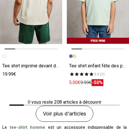
Image précédente
Image suivante
Image précédente
Image suivante
Tee shirt imprimé devant dos Limoncello
Tee shirt enfant fête des pères imprimé poitrine
19.99€
5.0 (1)
5.00€
9.99€
-50%
Il vous reste
208
articles à découvrir
Voir plus d'articles
Le
tee-shirt homme
est un accessoire indispensable de la