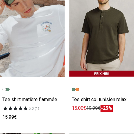
Image précédente
Image suivante
Image précédente
Image suivante
Tee shirt matière flammée imprimé club terrasse
Tee shirt col tunisien relax
15.00€
19.99€
-25%
5.0 (1)
15.99€