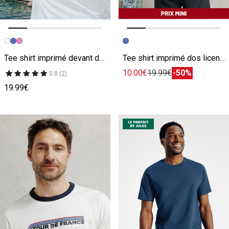
Image précédente
Image suivante
Image précédente
Image suivante
Tee shirt imprimé devant dos
Tee shirt imprimé dos licence L'Équipe
10.00€
19.99€
-50%
5.0 (2)
19.99€