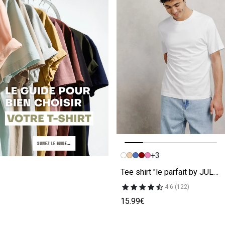
SUIVEZ LE GUIDE
+3
Image précédente
Image suivante
Tee shirt "le parfait by JULES"
4.6 (122)
15.99€