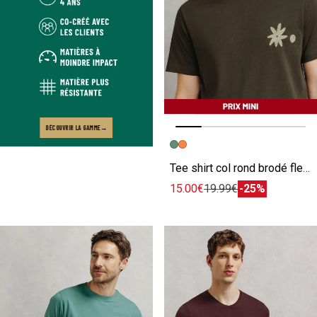
DÉCOUVRIR LA GAMME
Image précédente
Image suivante
Tee shirt col rond brodé fleur poitrine
15.00€
19.99€
-25%