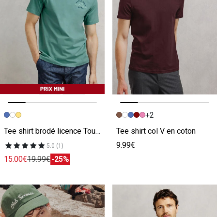
+2
Image précédente
Image suivante
Image précédente
Image suivante
Tee shirt brodé licence Tour de France
Tee shirt col V en coton
9.99€
5.0 (1)
15.00€
19.99€
-25%