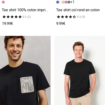
+1
Image précédente
Image suivante
Image précédente
Image suivante
Tee shirt 100% coton imprimé fleurs au dos
Tee shirt col rond en coton
5.0 (2)
4.3 (9)
19.99€
9.99€