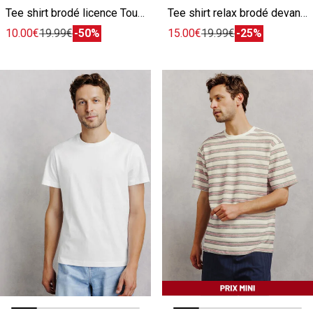
Tee shirt brodé licence Tour de France
Tee shirt relax brodé devant dos texturé
10.00€
19.99€
-50%
15.00€
19.99€
-25%