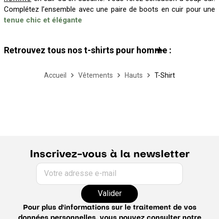
Complétez l’ensemble avec une paire de boots en cuir pour une
tenue chic et élégante
Retrouvez tous nos t-shirts pour homme :
T-shirt manches courtes homme
T-shirt manches longues homme
T-shirt imprimé homme
Accueil
Vêtements
Hauts
T-Shirt
T-shirt col V homme
T-shirt col tunisien homme
Débardeur homme
T-shirt en maille homme
Marinière homme
T-shirt col rond homme
T-shirt slim homme
T-shirt oversize homme
Guide du t-shirt
Inscrivez-vous à la newsletter
Votre adresse e-mail
Valider
Pour plus d'informations sur le traitement de vos
données personnelles, vous pouvez consulter notre