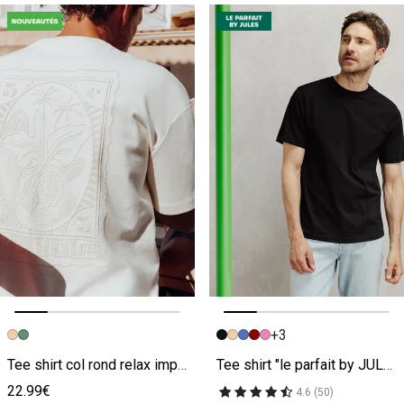
+3
Image précédente
Image suivante
Image précédente
Image suivante
Tee shirt col rond relax imprimé dos timbre
Tee shirt "le parfait by JULES"
22.99€
4.6 (50)