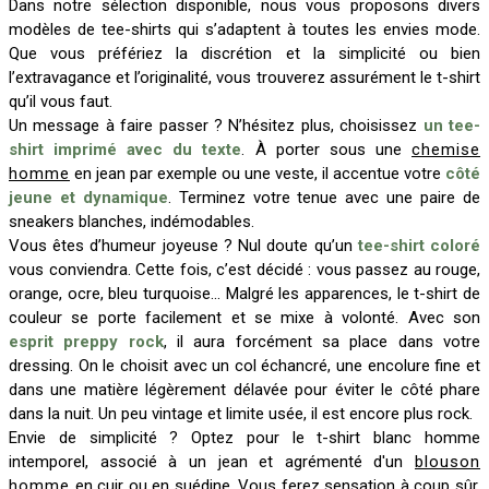
Dans notre sélection disponible, nous vous proposons divers
modèles de tee-shirts qui s’adaptent à toutes les envies mode.
Que vous préfériez la discrétion et la simplicité ou bien
l’extravagance et l’originalité, vous trouverez assurément le t-shirt
qu’il vous faut.
Un message à faire passer ? N’hésitez plus, choisissez
un tee-
shirt imprimé avec du texte
. À porter sous une
chemise
homme
en jean par exemple ou une veste, il accentue votre
côté
jeune et dynamique
. Terminez votre tenue avec une paire de
sneakers blanches, indémodables.
Vous êtes d’humeur joyeuse ? Nul doute qu’un
tee-shirt coloré
vous conviendra. Cette fois, c’est décidé : vous passez au rouge,
orange, ocre, bleu turquoise... Malgré les apparences, le t-shirt de
couleur se porte facilement et se mixe à volonté. Avec son
esprit preppy rock
, il aura forcément sa place dans votre
dressing. On le choisit avec un col échancré, une encolure fine et
dans une matière légèrement délavée pour éviter le côté phare
dans la nuit. Un peu vintage et limite usée, il est encore plus rock.
Envie de simplicité ? Optez pour le t-shirt blanc homme
intemporel, associé à un jean et agrémenté d'un
blouson
homme
en cuir ou en suédine. Vous ferez sensation à coup sûr.