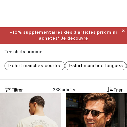
✕
-10% supplémentaires dès 3 articles prix mini
achetés*
Je découvre
Tee shirts homme
T-shirt manches courtes
T-shirt manches longues
Filtrer
238 articles
Trier