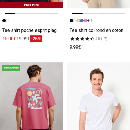
+1
Image précédente
Image suivante
Image précédente
Image suivante
Tee shirt poche esprit plage macramé
Tee shirt col rond en coton
15.00€
19.99€
-25%
4.5 (17)
9.99€