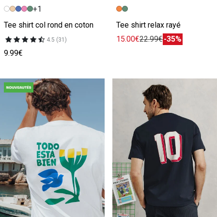
+1
Image précédente
Image suivante
Image précédente
Image suivante
Tee shirt col rond en coton
Tee shirt relax rayé
15.00€
22.99€
-35%
4.5 (31)
9.99€