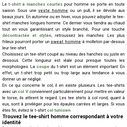
Le
t-shirt à manches courtes
pour homme se porte en toute
saison. Sous une
veste homme
ou un pull, il se dévoile aux
beaux jours. En automne ou en hiver, vous pouvez adopter le tee-
shirt manches longues homme. Ce dernier vous tiendra au chaud
tout en vous garantissant un style branché;. Pour une touche
décontractée et stylée
, retroussez les manches. Les plus
frileux pourront porter un
sweat homme
à molleton par-dessus
leur tee-shirt.
Choisissez un tee-shirt coupé au niveau des hanches ou juste en
dessous. Cette longueur est iéale pour presque toutes les
morphologies. La
coupe
du t-shirt est un élément important. En
effet, un t-shirt trop petit ou trop large aura tendance à vous
donner un air négligé.
En ce qui concerne le col, il en existe plusieurs. Les tee-shirts
avec un
col V
conviennent particulièrement pour mettre en valeur
le torse, ils attirent le regard. Les tee shirts à col rond, quant à
eux, sont à privilégier pour les épaules carrées et larges. Si vous
êtes fin, évitez le t-shirt
col tunisien
Trouvez le tee-shirt homme correspondant à votre
identité