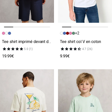
+2
Image précédente
Image suivante
Image précédente
Image suivante
Tee shirt imprimé devant dos
Tee shirt col V en coton
5.0 (1)
4.7 (26)
19.99€
9.99€