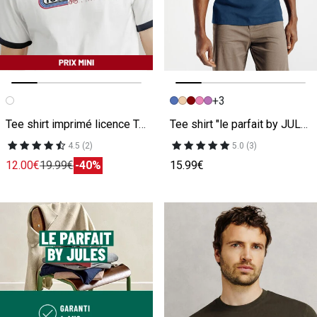
+3
Image précédente
Image suivante
Image précédente
Image suivante
Tee shirt imprimé licence Tour de France
Tee shirt "le parfait by JULES"
4.5 (2)
5.0 (3)
12.00€
19.99€
-40%
15.99€