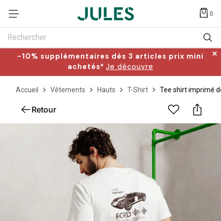
0
Rechercher
✕
-10% supplémentaires dès 3 articles prix mini
achetés*
Je découvre
Accueil
Vêtements
Hauts
T-Shirt
Tee shirt imprimé d
Retour