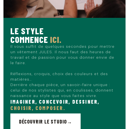
caractère bien trempé. Son imprimé vintage au dos en fait
une pièce forte qui se suffit à elle-même. Pour un look
décontracté et efficace, associez-le simplement à un jean
brut ou un chino. Complétez la tenue avec une paire de
baskets pour un style parfait pour vos sorties du week-
LE STYLE
end.
COMMENCE
ICI.
Le mannequin mesure 1m86 et porte du L.
Il vous suffit de quelques secondes pour mettre
un vêtement JULES. Il nous faut des heures de
travail et de passion pour vous donner envie de
le faire.
Réflexions, croquis, choix des couleurs et des
matières…
Derrière chaque pièce, un savoir-faire unique :
celui de nos stylistes qui, en coulisses, donnent
naissance au style que vous faites vivre.
IMAGINER, CONCEVOIR, DESSINER,
CHOISIR, COMPOSER.
DÉCOUVRIR LE STUDIO