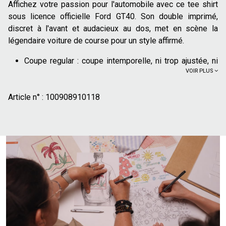
Affichez votre passion pour l'automobile avec ce tee shirt
sous licence officielle Ford GT40. Son double imprimé,
discret à l'avant et audacieux au dos, met en scène la
légendaire voiture de course pour un style affirmé.
Coupe regular : coupe intemporelle, ni trop ajustée, ni
VOIR PLUS
trop large
Col rond
Article n° :
Manches courtes
100908910118
Imprimé discret 'Ford' sur le devant, côté cœur
Grand imprimé voiture de course vintage au dos
Etiquette de licence officielle cousue au col
100% coton issu de l'agriculture biologique : cultivé
sans produits chimiques de synthèse (pesticides,
insecticides, engrais). Plus de 70% des cultures de
coton issu de l'agriculture biologique n'utilisent pas
d'irrigation artificielle et se contentent de l'eau de pluie
Affichez votre passion pour l'automobile avec ce t-shirt au