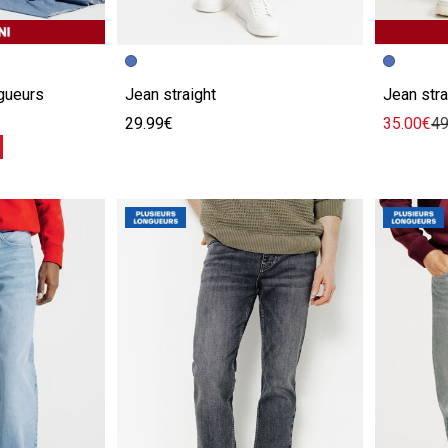
e
Image précédente
Image suivante
Image pr
Image su
gueurs
Jean straight
Jean stra
29.99€
35.00€
49
%