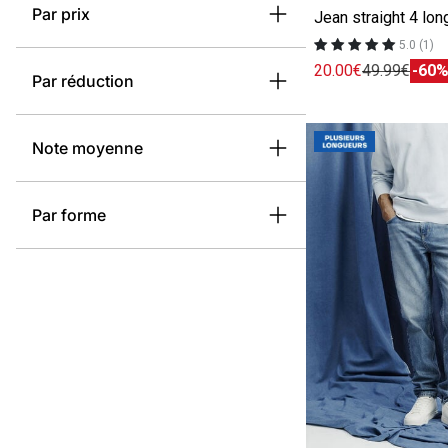
Par prix
Jean straight 4 lo
5.0 (1)
20.00€
49.99€
-60
Par réduction
Note moyenne
Par forme