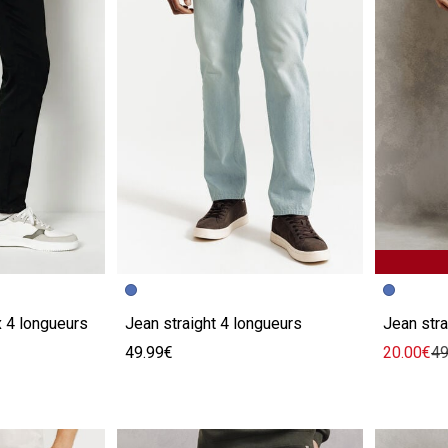
e
Image précédente
Image suivante
Image pr
Image su
x 4 longueurs
Jean straight 4 longueurs
Jean stra
49.99€
20.00€
49