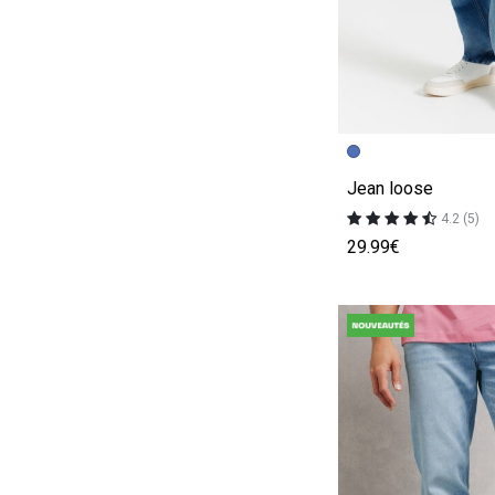
Image précédent
Image suivante
Jean loose
4.2 (5)
29.99€