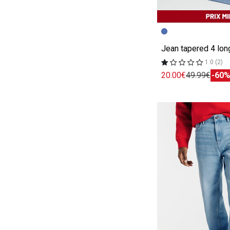
Image précédent
Image suivante
Jean tapered 4 lon
1.0 (2)
20.00€
49.99€
-60