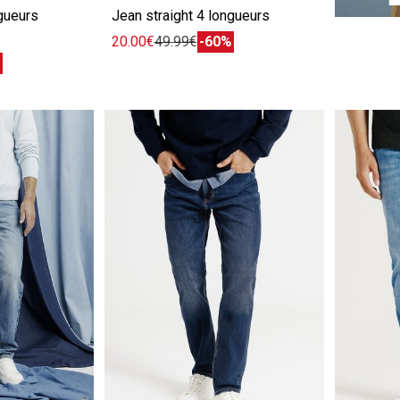
ngueurs
Jean straight 4 longueurs
20.00€
49.99€
-60%
%