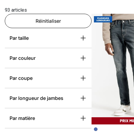
93 articles
Réinitialiser
Par taille
Par couleur
Par coupe
Par longueur de jambes
Par matière
Image précédent
Image suivante