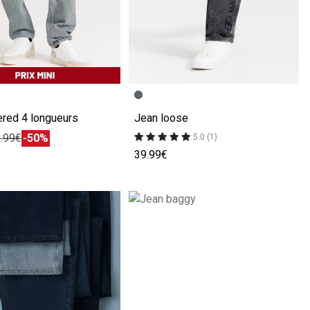
écédente
ivante
Image précédente
Image suivante
ered 4 longueurs
Jean loose
.99€
-50%
5.0 (1)
39.99€