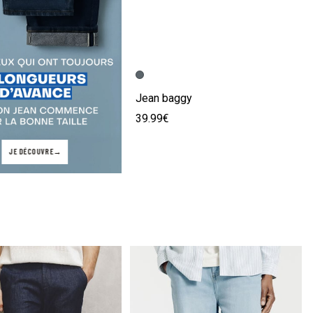
Image précédente
Image suivante
Jean baggy
39.99€
JE DÉCOUVRE