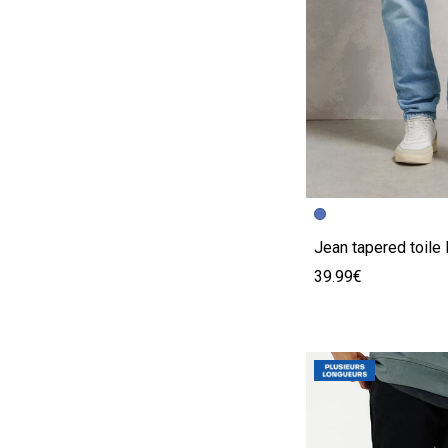
Image précédent
Image suivante
Jean tapered toile 
39.99€