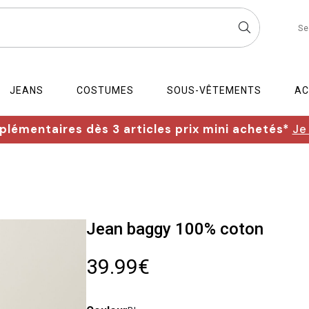
Se
JEANS
COSTUMES
SOUS-VÊTEMENTS
AC
lémentaires dès 3 articles prix mini achetés*
Je
Jean baggy 100% coton
39.99€