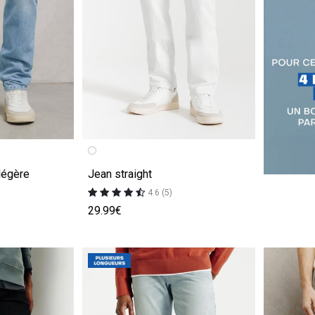
e
Image précédente
Image suivante
légère
Jean straight
4.6 (5)
29.99€