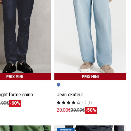
écédente
ivante
Image précédente
Image suivante
ight forme chino
Jean skateur
.99€
-60%
4.0 (1)
20.00€
39.99€
-50%