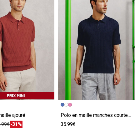
écédente
ivante
Image précédente
Image suivante
aille ajouré
Polo en maille manches courtes torsadé
.99€
-31%
35.99€