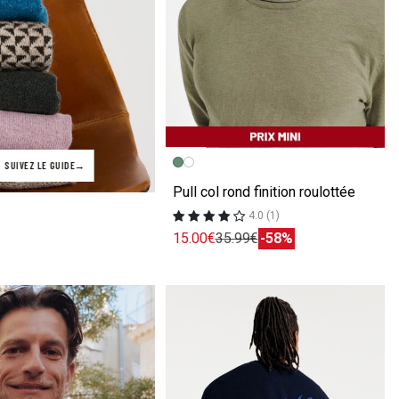
Image précédente
Image suivante
SUIVEZ LE GUIDE
Pull col rond finition roulottée
4.0 (1)
15.00€
35.99€
-58%