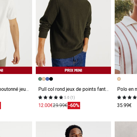
e
Image précédente
Image suivante
Image pr
Image su
Polo en maille col boutonné jeux de points
Pull col rond jeux de points fantaisie
5.0 (1)
%
12.00€
29.99€
-60%
35.99€