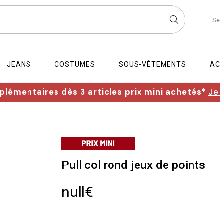
Se
JEANS
COSTUMES
SOUS-VÊTEMENTS
AC
lémentaires dès 3 articles prix mini achetés*
Je
Pull col rond jeux de points
null€