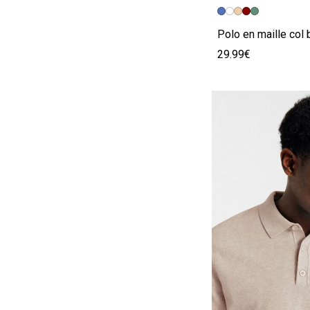
Image précédent
Image suivante
29.99€