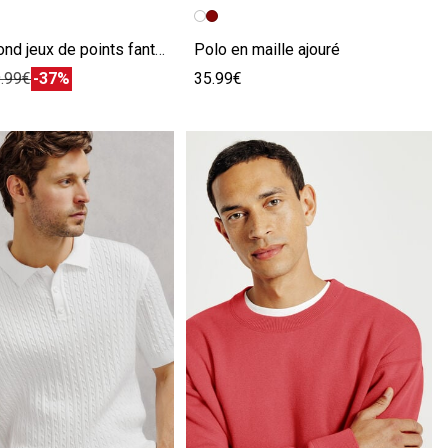
écédente
ivante
Image précédente
Image suivante
Pull col rond jeux de points fantaisie
Polo en maille ajouré
.99€
-37%
35.99€