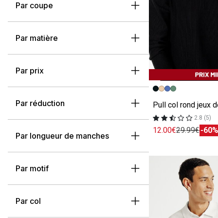
Par coupe
Par matière
Par prix
Image précédent
Image suivante
Par réduction
2.8 (5)
12.00€
29.99€
-60
Par longueur de manches
Par motif
Par col