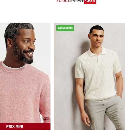
20.00€
39.99€
-50%