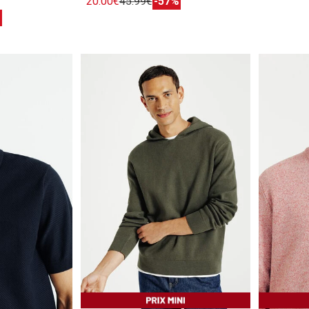
20.00€
45.99€
-57%
%