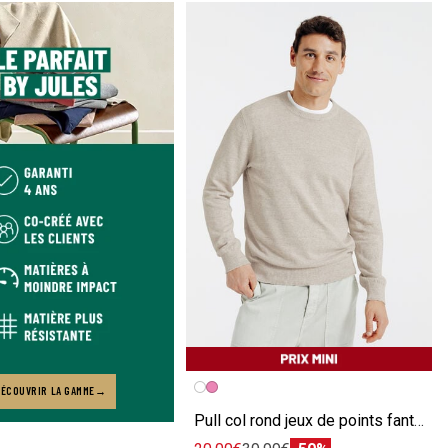
Image précédente
Image suivante
ÉCOUVRIR LA GAMME
Pull col rond jeux de points fantaisie