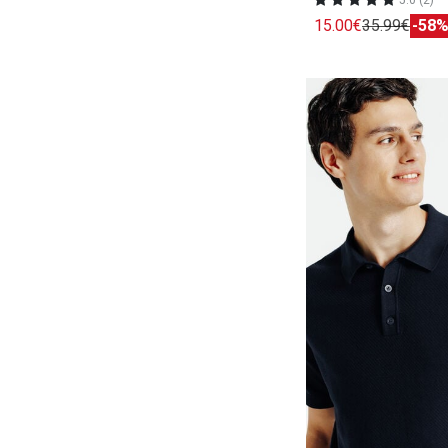
5.0 (2)
15.00€
35.99€
-58